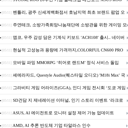
[05/11]
Crosshair X870E EDITION 20 국내 출시 예정
벤틀리, 광주 신세계백화점서 호남지역 최초 브랜드 팝업 오
[05/11]
픈
주연테크, 소방가족희망나눔재단에 소방관을 위한 게이밍 모
[05/11]
니터·스마트 펫 침대 기부
앱코, 우주 감성 담은 기계식 키보드 'ACH108' 출시.. 네이버
[05/11]
브랜드데이 기획전 진행
현실적 고성능과 용량에 가격까지,COLORFUL CN600 PRO
[05/11]
M.2 NVMe 디앤디컴 1TB
모바일 파밍 MMORPG ‘히어로 랜드M’ 정식 서비스 돌입
[05/11]
셰에라자드, Questyle Audio(퀘스타일 오디오) 'M18i Max' 국
[05/11]
내 정식 출시
그라비티 게임 어라이즈(GGA), 인디 게임 전시회 ‘도쿄 게임
[05/11]
던전 13’ 참가!
SD건담 지 제네레이션 이터널, 인기 스토리 이벤트 ‘라크로
[05/11]
아의 용사’ 재개최 및 풍성한 기념 이벤트 실시!
ASUS, AI 에이전트로 모니터 설정 제어 가능 업데이트
[05/11]
AMD, AI 추론 반도체 기업 타알라스 인수
[05/11]