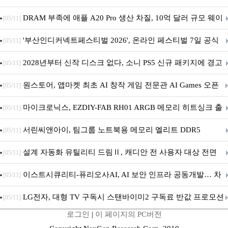
DRAM 부족에 애플 A20 Pro 생산 차질, 10억 달러 규모 웨이
[05/11]
퍼 대기
'부산인디커넥트페스티벌 2026', 온라인 페스티벌 7일 공식
[05/11]
개막... 22일간 진행
2028년부터 신작 디스크 없다, 소니 PS5 신규 패키지에 경고
[05/11]
문 추가
원스토어, 앱마켓 최초 AI 창작 게임 전문관 AI Games 오픈
[05/11]
마이크로닉스, EZDIY-FAB RH01 ARGB 메모리 히트싱크 출
[05/11]
시
서린씨앤아이, 팀그룹 노트북용 메모리 엘리트 DDR5
[05/11]
5600MHz 16GB 출시
설계 자동화 유틸리티 드림Ⅱ, 캐디안 전 사용자 대상 전면
[05/11]
무상 배포
이스트시큐리티-퓨리오사AI, AI 보안 인프라 공동개발… 차
[05/11]
세대 AI 보안 플랫폼 구축
LG전자, 대형 TV 구독시 스탠바이미2 구독료 반값 프로모션
[05/11]
로그인
|
이 페이지의 PC버전