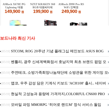
보드나라 최신 기사
STCOM, ROG 20주년 기념 플래그십 메인보드 ASUS ROG
[05/19]
Crosshair X870E EDITION 20 국내 출시 예정
벤틀리, 광주 신세계백화점서 호남지역 최초 브랜드 팝업 오
[05/19]
픈
주연테크, 소방가족희망나눔재단에 소방관을 위한 게이밍 모
[05/19]
니터·스마트 펫 침대 기부
앱코, 우주 감성 담은 기계식 키보드 'ACH108' 출시.. 네이버
[05/19]
브랜드데이 기획전 진행
현실적 고성능과 용량에 가격까지,COLORFUL CN600 PRO
[05/19]
M.2 NVMe 디앤디컴 1TB
모바일 파밍 MMORPG ‘히어로 랜드M’ 정식 서비스 돌입
[05/19]