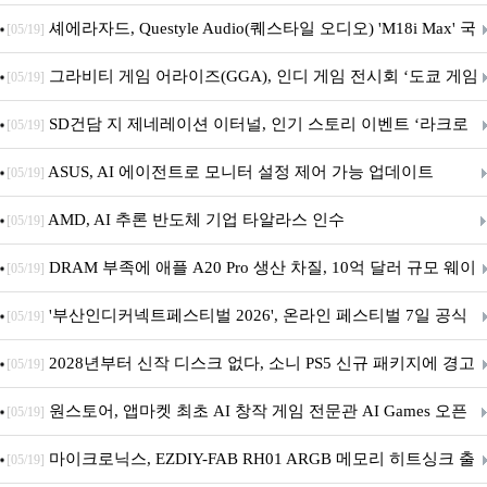
셰에라자드, Questyle Audio(퀘스타일 오디오) 'M18i Max' 국
[05/19]
내 정식 출시
그라비티 게임 어라이즈(GGA), 인디 게임 전시회 ‘도쿄 게임
[05/19]
던전 13’ 참가!
SD건담 지 제네레이션 이터널, 인기 스토리 이벤트 ‘라크로
[05/19]
아의 용사’ 재개최 및 풍성한 기념 이벤트 실시!
ASUS, AI 에이전트로 모니터 설정 제어 가능 업데이트
[05/19]
AMD, AI 추론 반도체 기업 타알라스 인수
[05/19]
DRAM 부족에 애플 A20 Pro 생산 차질, 10억 달러 규모 웨이
[05/19]
퍼 대기
'부산인디커넥트페스티벌 2026', 온라인 페스티벌 7일 공식
[05/19]
개막... 22일간 진행
2028년부터 신작 디스크 없다, 소니 PS5 신규 패키지에 경고
[05/19]
문 추가
원스토어, 앱마켓 최초 AI 창작 게임 전문관 AI Games 오픈
[05/19]
마이크로닉스, EZDIY-FAB RH01 ARGB 메모리 히트싱크 출
[05/19]