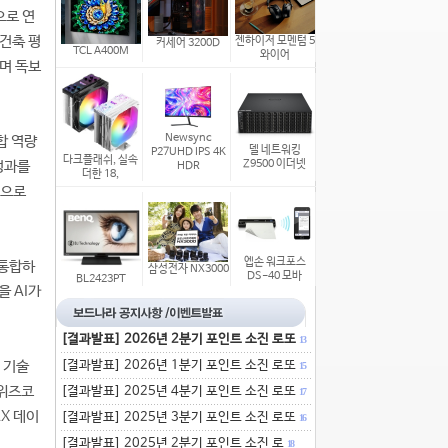
으로 연
 건축 평
젠하이저 모멘텀 5
커세어 3200D
TCL A400M
와이어
며 독보
Newsync
합 역량
델 네트워킹
P27UHD IPS 4K
다크플래쉬, 실속
 성과를
Z9500 이더넷
HDR
더한 18,
업으로
엡손 워크포스
 통합하
삼성전자 NX3000
DS-40 모바
BL2423PT
을 AI가
[결과발표] 2026년 2분기 포인트 소진 로또
13
 기술
[결과발표] 2026년 1분기 포인트 소진 로또
15
 위즈코
[결과발표] 2025년 4분기 포인트 소진 로또
17
AX 데이
[결과발표] 2025년 3분기 포인트 소진 로또
16
[결과발표] 2025년 2분기 포인트 소진 로
18