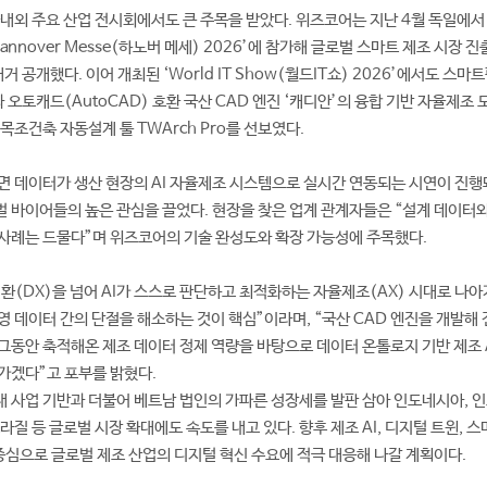
국내외 주요 산업 전시회에서도 큰 주목을 받았다. 위즈코어는 지난 4월 독일에서
nnover Messe(하노버 메세) 2026’에 참가해 글로벌 스마트 제조 시장 진
대거 공개했다. 이어 개최된 ‘World IT Show(월드IT쇼) 2026’에서도 스
 오토캐드(AutoCAD) 호환 국산 CAD 엔진 ‘캐디안’의 융합 기반 자율제조 
목조건축 자동설계 툴 TWArch Pro를 선보였다.
면 데이터가 생산 현장의 AI 자율제조 시스템으로 실시간 연동되는 시연이 진행
 바이어들의 높은 관심을 끌었다. 현장을 찾은 업계 관계자들은 “설계 데이터
사례는 드물다”며 위즈코어의 기술 완성도와 확장 가능성에 주목했다.
환(DX)을 넘어 AI가 스스로 판단하고 최적화하는 자율제조(AX) 시대로 나아
영 데이터 간의 단절을 해소하는 것이 핵심”이라며, “국산 CAD 엔진을 개발해 
그동안 축적해온 제조 데이터 정제 역량을 바탕으로 데이터 온톨로지 기반 제조 
가겠다”고 포부를 밝혔다.
 사업 기반과 더불어 베트남 법인의 가파른 성장세를 발판 삼아 인도네시아, 인
브라질 등 글로벌 시장 확대에도 속도를 내고 있다. 향후 제조 AI, 디지털 트윈, 
를 중심으로 글로벌 제조 산업의 디지털 혁신 수요에 적극 대응해 나갈 계획이다.