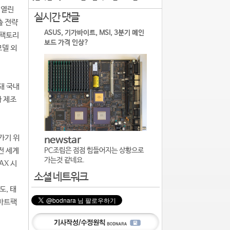
 열린
실시간 댓글
출 전략
ASUS, 기가바이트, MSI, 3분기 메인
마트팩토리
보드 가격 인상?
모델 외
돼 국내
와 제조
가기 위
newstar
전 세계
PC조립은 점점 힘들어지는 상황으로
가는것 같네요.
AX 시
소셜 네트워크
도, 태
스마트팩