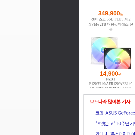
보드나라 많이본 기사
코잇, ASUS GeFor
‘포켓몬 고' 10주년 
가레나, ‘몬스터헌터 아