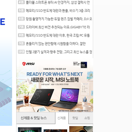
폴더블 스마트폰 부터 AI 안경까지, 삼성 갤럭시 언
팩 20
메모리/SSD 반도체 대란과 환율, 비수기 3중 크리
를 맞는
망원 촬영까지 가능한 듀얼 렌즈 짐벌 카메라, DJI 오
즈
드라이버 최신 버전 추천되는 이유,GIGABYTE 라
데온 RX 7
메모리/SSD 반도체 대란 이후, 한국 조립 PC 유통
시장은
흔들리지 않는 편안함에 시원함을 더하다, 잘만
CNPS12X
인텔 2분기 실적과 향후 전망, 그리고 최신 뉴스를 정
리