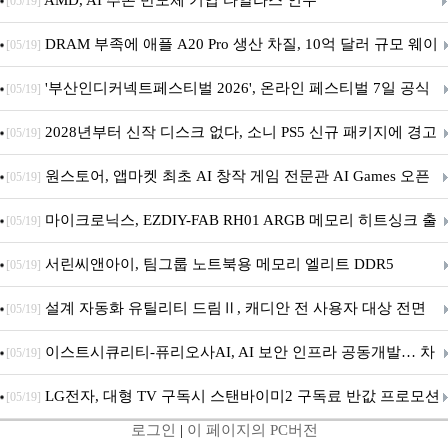
AMD, AI 추론 반도체 기업 타알라스 인수
[05/19]
DRAM 부족에 애플 A20 Pro 생산 차질, 10억 달러 규모 웨이
[05/19]
퍼 대기
'부산인디커넥트페스티벌 2026', 온라인 페스티벌 7일 공식
[05/19]
개막... 22일간 진행
2028년부터 신작 디스크 없다, 소니 PS5 신규 패키지에 경고
[05/19]
문 추가
원스토어, 앱마켓 최초 AI 창작 게임 전문관 AI Games 오픈
[05/19]
마이크로닉스, EZDIY-FAB RH01 ARGB 메모리 히트싱크 출
[05/19]
시
서린씨앤아이, 팀그룹 노트북용 메모리 엘리트 DDR5
[05/19]
5600MHz 16GB 출시
설계 자동화 유틸리티 드림Ⅱ, 캐디안 전 사용자 대상 전면
[05/19]
무상 배포
이스트시큐리티-퓨리오사AI, AI 보안 인프라 공동개발… 차
[05/19]
세대 AI 보안 플랫폼 구축
LG전자, 대형 TV 구독시 스탠바이미2 구독료 반값 프로모션
[05/19]
로그인
|
이 페이지의 PC버전