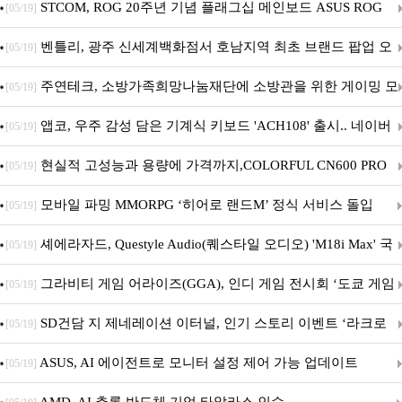
STCOM, ROG 20주년 기념 플래그십 메인보드 ASUS ROG
[05/19]
Crosshair X870E EDITION 20 국내 출시 예정
벤틀리, 광주 신세계백화점서 호남지역 최초 브랜드 팝업 오
[05/19]
픈
주연테크, 소방가족희망나눔재단에 소방관을 위한 게이밍 모
[05/19]
니터·스마트 펫 침대 기부
앱코, 우주 감성 담은 기계식 키보드 'ACH108' 출시.. 네이버
[05/19]
브랜드데이 기획전 진행
현실적 고성능과 용량에 가격까지,COLORFUL CN600 PRO
[05/19]
M.2 NVMe 디앤디컴 1TB
모바일 파밍 MMORPG ‘히어로 랜드M’ 정식 서비스 돌입
[05/19]
셰에라자드, Questyle Audio(퀘스타일 오디오) 'M18i Max' 국
[05/19]
내 정식 출시
그라비티 게임 어라이즈(GGA), 인디 게임 전시회 ‘도쿄 게임
[05/19]
던전 13’ 참가!
SD건담 지 제네레이션 이터널, 인기 스토리 이벤트 ‘라크로
[05/19]
아의 용사’ 재개최 및 풍성한 기념 이벤트 실시!
ASUS, AI 에이전트로 모니터 설정 제어 가능 업데이트
[05/19]