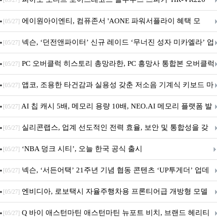
[05/27]
출시
에이원아이엔티, 컴퓨존서 'AONE 파워서플라이 혜택 모
[05/27]
음.ZIP' 이벤트 진행
넥슨, ‘던전앤파이터’ 신규 레이드 ‘무너진 성자 미카엘라’ 업
[05/27]
데이트!
PC 오버클럭 히스토리 총망라한, PC 흥망사 통합본 오버클럭
[05/27]
특집(1-4편)
앱코, 조용한 타건감과 실용성 갖춘 저소음 기계식 키보드 마
[05/27]
우스 세트 'KM580' 출시
AI 칩 캐시 5배, 메모리 용량 10배, NEO.AI 메모리 플랫폼 발
[05/27]
표
실리콘랩스, 업계 선도적인 전력 효율, 보안 및 통합성을 갖
[05/27]
춘 초저전력 블루투스 LE SoC ‘BG2B’ 공개
‘NBA 덩크 시티’, 오늘 한국 공식 출시
[05/27]
넥슨, ‘서든어택’ 21주년 기념 협동 콘텐츠 ‘UP투게더’ 업데
[05/27]
이트
엔비디아, 로보택시 자율주행차용 프론티어급 개방형 모델
[05/27]
‘알파마요 2 슈퍼’ 상업적 이용 가능
Q 바이 애스턴마틴 애스턴마틴 뉴포트 비치, 브랜드 헤리티
[05/27]