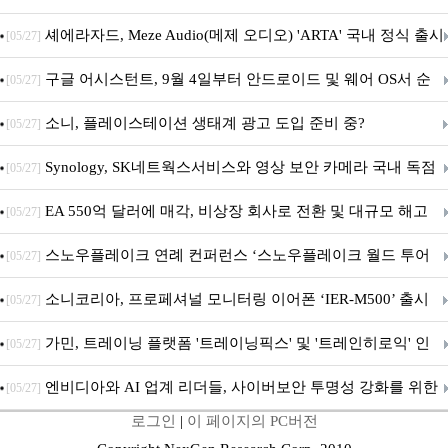
지 담은 ‘헤리티지 에디션 컬렉션’ 공개
셰에라자드, Meze Audio(메제 오디오) 'ARTA' 국내 정식 출시
[05/27]
구글 어시스턴트, 9월 4일부터 안드로이드 및 웨어 OS서 순
[05/27]
차 서비스 종료
소니, 플레이스테이션 생태계 광고 도입 준비 중?
[05/27]
Synology, SK네트웍스서비스와 영상 보안 카메라 국내 독점
[05/27]
판매 파트너십 체결
EA 550억 달러에 매각, 비상장 회사로 전환 및 대규모 해고
[05/27]
전망
스노우플레이크 연례 컨퍼런스 ‘스노우플레이크 월드 투어
[05/27]
서울’ 개최
소니코리아, 프로페셔널 모니터링 이어폰 ‘IER-M500’ 출시
[05/27]
가민, 트레이닝 플랫폼 '트레이닝픽스' 및 '트레인히로익' 인
[05/27]
수로 선수와 코치에 맞춤형 훈련 지원 확대
엔비디아와 AI 업계 리더들, 사이버보안 투명성 강화를 위한
[05/27]
로그인
|
이 페이지의 PC버전
SAFE 가이드라인 제안