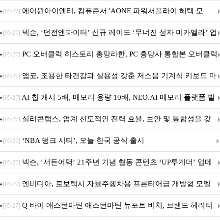
출시
에이원아이엔티, 컴퓨존서 'AONE 파워서플라이 혜택 모
[05/27]
음.ZIP' 이벤트 진행
넥슨, ‘던전앤파이터’ 신규 레이드 ‘무너진 성자 미카엘라’ 업
[05/27]
데이트!
PC 오버클럭 히스토리 총망라한, PC 흥망사 통합본 오버클럭
[05/27]
특집(1-4편)
앱코, 조용한 타건감과 실용성 갖춘 저소음 기계식 키보드 마
[05/27]
우스 세트 'KM580' 출시
AI 칩 캐시 5배, 메모리 용량 10배, NEO.AI 메모리 플랫폼 발
[05/27]
표
실리콘랩스, 업계 선도적인 전력 효율, 보안 및 통합성을 갖
[05/27]
춘 초저전력 블루투스 LE SoC ‘BG2B’ 공개
‘NBA 덩크 시티’, 오늘 한국 공식 출시
[05/27]
넥슨, ‘서든어택’ 21주년 기념 협동 콘텐츠 ‘UP투게더’ 업데
[05/27]
이트
엔비디아, 로보택시 자율주행차용 프론티어급 개방형 모델
[05/27]
‘알파마요 2 슈퍼’ 상업적 이용 가능
Q 바이 애스턴마틴 애스턴마틴 뉴포트 비치, 브랜드 헤리티
[05/27]