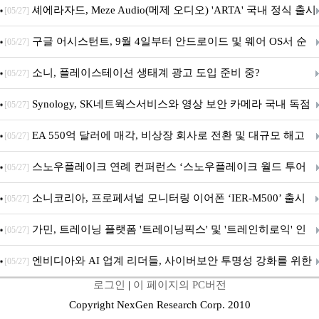
지 담은 ‘헤리티지 에디션 컬렉션’ 공개
셰에라자드, Meze Audio(메제 오디오) 'ARTA' 국내 정식 출시
[05/27]
구글 어시스턴트, 9월 4일부터 안드로이드 및 웨어 OS서 순
[05/27]
차 서비스 종료
소니, 플레이스테이션 생태계 광고 도입 준비 중?
[05/27]
Synology, SK네트웍스서비스와 영상 보안 카메라 국내 독점
[05/27]
판매 파트너십 체결
EA 550억 달러에 매각, 비상장 회사로 전환 및 대규모 해고
[05/27]
전망
스노우플레이크 연례 컨퍼런스 ‘스노우플레이크 월드 투어
[05/27]
서울’ 개최
소니코리아, 프로페셔널 모니터링 이어폰 ‘IER-M500’ 출시
[05/27]
가민, 트레이닝 플랫폼 '트레이닝픽스' 및 '트레인히로익' 인
[05/27]
수로 선수와 코치에 맞춤형 훈련 지원 확대
엔비디아와 AI 업계 리더들, 사이버보안 투명성 강화를 위한
[05/27]
로그인
|
이 페이지의 PC버전
SAFE 가이드라인 제안
Copyright NexGen Research Corp. 2010