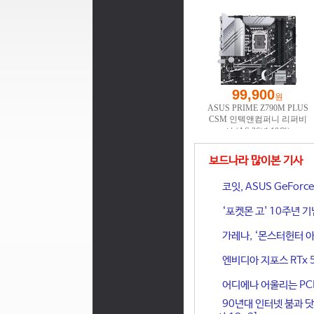
보드나라 많이본 기사
코잇, ASUS GeFor
‘포켓몬 고' 10주년 
가레나, ‘몬스터헌터 아
엔비디아 지포스 RTx 
어디에나 어울리는 PCIe 
90년대 인터넷 붐과 닷