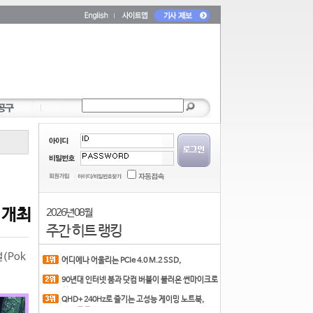
 개최
2026년 08월
주간 히트 랭킹
(Pok
어디에나 어울리는 PCIe 4.0 M.2 SSD,
COLORFUL CN700 PR
90년대 인터넷 붐과 닷컴 버블이 불러온 썬마이크로
시스
QHD+ 240Hz로 즐기는 고성능 게이밍 노트북,
MSI 크로스