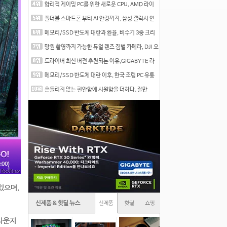
합리적 게이밍 PC를 위한 새로운 CPU, AMD 라이
젠 7 7700
폴더블 스마트폰 부터 AI 안경까지, 삼성 갤럭시 언
팩 20
메모리/SSD 반도체 대란과 환율, 비수기 3중 크리
를 맞는
망원 촬영까지 가능한 듀얼 렌즈 짐벌 카메라, DJI 오
즈
드라이버 최신 버전 추천되는 이유,GIGABYTE 라
데온 RX 7
메모리/SSD 반도체 대란 이후, 한국 조립 PC 유통
시장은
흔들리지 않는 편안함에 시원함을 더하다, 잘만
CNPS12X
있으며,
 라운지