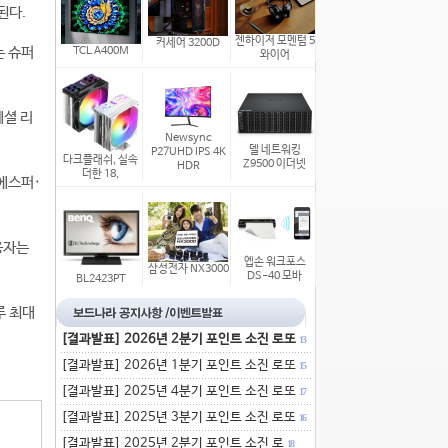
된다.
젠하이저 모멘텀 5
커세어 3200D
는 슈퍼
TCL A400M
와이어
페셜 리
Newsync
델 네트워킹
P27UHD IPS 4K
다크플래쉬, 실속
Z9500 이더넷
HDR
더한 18,
·에스퍼·
용자는
엡손 워크포스
삼성전자 NX3000
DS-40 모바
BL2423PT
루 최대
[결과발표] 2026년 2분기 포인트 소진 로또
13
[결과발표] 2026년 1분기 포인트 소진 로또
15
[결과발표] 2025년 4분기 포인트 소진 로또
17
[결과발표] 2025년 3분기 포인트 소진 로또
16
[결과발표] 2025년 2분기 포인트 소진 로
18