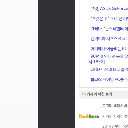
코잇, ASUS GeFor
‘포켓몬 고' 10주년 
가레나, ‘몬스터헌터 아
엔비디아 지포스 RTx 
어디에나 어울리는 PCIe 
90년대 인터넷 붐과 닷
사 18-2]
QHD+ 240Hz로 즐기
합리적 게이밍 PC를 위한
이 기사의 의견 보기
트위터 베타서비스
기자의 시각이 항
2014년부터 어