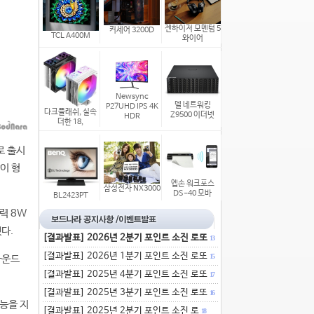
젠하이저 모멘텀 5
커세어 3200D
TCL A400M
와이어
Newsync
델 네트워킹
P27UHD IPS 4K
다크플래쉬, 실속
Z9500 이더넷
HDR
더한 18,
로 출시
이 형
엡손 워크포스
삼성전자 NX3000
DS-40 모바
BL2423PT
력 8W
다.
[결과발표] 2026년 2분기 포인트 소진 로또
13
[결과발표] 2026년 1분기 포인트 소진 로또
15
사운드
[결과발표] 2025년 4분기 포인트 소진 로또
17
[결과발표] 2025년 3분기 포인트 소진 로또
16
기능을 지
[결과발표] 2025년 2분기 포인트 소진 로
18