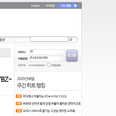
BZ-
2026년 08월
주간 히트 랭킹
어디에나 어울리는 PCIe 4.0 M.2 SSD,
COLORFUL CN700 PR
90년대 인터넷 붐과 닷컴 버블이 불러온 썬마이크로
시스
QHD+ 240Hz로 즐기는 고성능 게이밍 노트북,
MSI 크로스