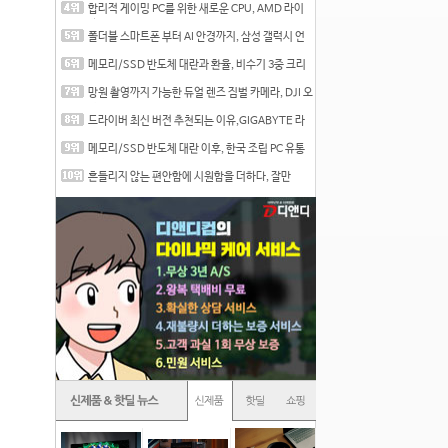
합리적 게이밍 PC를 위한 새로운 CPU, AMD 라이
젠 7 7700
폴더블 스마트폰 부터 AI 안경까지, 삼성 갤럭시 언
팩 20
메모리/SSD 반도체 대란과 환율, 비수기 3중 크리
를 맞는
망원 촬영까지 가능한 듀얼 렌즈 짐벌 카메라, DJI 오
즈
드라이버 최신 버전 추천되는 이유,GIGABYTE 라
데온 RX 7
메모리/SSD 반도체 대란 이후, 한국 조립 PC 유통
시장은
흔들리지 않는 편안함에 시원함을 더하다, 잘만
CNPS12X