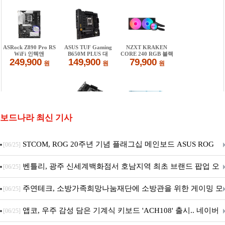
보드나라 최신 기사
STCOM, ROG 20주년 기념 플래그십 메인보드 ASUS ROG
[06/25]
Crosshair X870E EDITION 20 국내 출시 예정
벤틀리, 광주 신세계백화점서 호남지역 최초 브랜드 팝업 오
[06/25]
픈
주연테크, 소방가족희망나눔재단에 소방관을 위한 게이밍 모
[06/25]
니터·스마트 펫 침대 기부
앱코, 우주 감성 담은 기계식 키보드 'ACH108' 출시.. 네이버
[06/25]