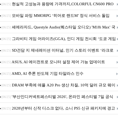
브랜드데이 기획전 진행
현실적 고성능과 용량에 가격까지,COLORFUL CN600 PRO
[06/25]
M.2 NVMe 디앤디컴 1TB
모바일 파밍 MMORPG ‘히어로 랜드M’ 정식 서비스 돌입
[06/25]
셰에라자드, Questyle Audio(퀘스타일 오디오) 'M18i Max' 국
[06/25]
내 정식 출시
그라비티 게임 어라이즈(GGA), 인디 게임 전시회 ‘도쿄 게임
[06/25]
던전 13’ 참가!
SD건담 지 제네레이션 이터널, 인기 스토리 이벤트 ‘라크로
[06/25]
아의 용사’ 재개최 및 풍성한 기념 이벤트 실시!
ASUS, AI 에이전트로 모니터 설정 제어 가능 업데이트
[06/25]
AMD, AI 추론 반도체 기업 타알라스 인수
[06/25]
DRAM 부족에 애플 A20 Pro 생산 차질, 10억 달러 규모 웨이
[06/25]
퍼 대기
'부산인디커넥트페스티벌 2026', 온라인 페스티벌 7일 공식
[06/25]
개막... 22일간 진행
2028년부터 신작 디스크 없다, 소니 PS5 신규 패키지에 경고
[06/25]