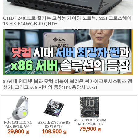
QHD+ 240Hz로 즐기는 고성능 게이밍 노트북, MSI 크로스헤어
16 HX E14WGK-i9 QHD+
90년대 인터넷 붐과 닷컴 버블이 불러온 썬마이크로시스템즈 전
성기, 그리고 x86 서버의 등장 [PC흥망사 18-2]