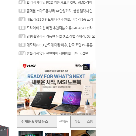
합리적 게이밍 PC를 위한 새로운 CPU, AMD 라이
젠 7 7700
폴더블 스마트폰 부터 AI 안경까지, 삼성 갤럭시 언
팩 20
메모리/SSD 반도체 대란과 환율, 비수기 3중 크리
를 맞는
드라이버 최신 버전 추천되는 이유,GIGABYTE 라
데온 RX 7
망원 촬영까지 가능한 듀얼 렌즈 짐벌 카메라, DJI 오
즈
메모리/SSD 반도체 대란 이후, 한국 조립 PC 유통
시장은
흔들리지 않는 편안함에 시원함을 더하다, 잘만
CNPS12X