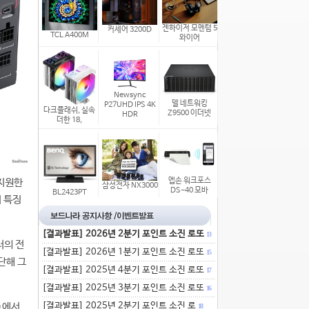
젠하이저 모멘텀 5
커세어 3200D
TCL A400M
와이어
Newsync
델 네트워킹
P27UHD IPS 4K
다크플래쉬, 실속
Z9500 이더넷
HDR
더한 18,
 지원한
엡손 워크포스
삼성전자 NX3000
DS-40 모바
BL2423PT
이 특징
[결과발표] 2026년 2분기 포인트 소진 로또
13
터의 전
[결과발표] 2026년 1분기 포인트 소진 로또
15
단해 그
[결과발표] 2025년 4분기 포인트 소진 로또
17
[결과발표] 2025년 3분기 포인트 소진 로또
16
r)에서
[결과발표] 2025년 2분기 포인트 소진 로
18