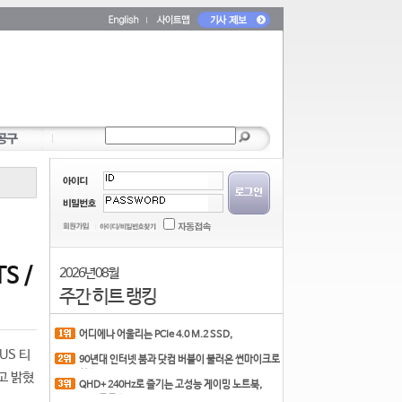
S /
2026년 08월
주간 히트 랭킹
어디에나 어울리는 PCIe 4.0 M.2 SSD,
COLORFUL CN700 PR
US 티
90년대 인터넷 붐과 닷컴 버블이 불러온 썬마이크로
시스
다고 밝혔
QHD+ 240Hz로 즐기는 고성능 게이밍 노트북,
MSI 크로스