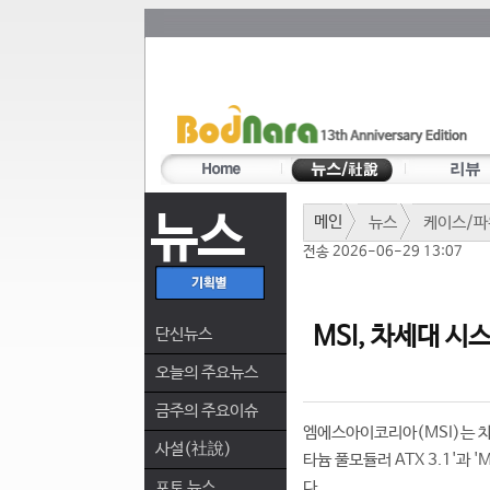
뉴스
메인
뉴스
케이스/파
전송 2026-06-29 13:07
MSI, 차세대 시스
단신뉴스
오늘의 주요뉴스
금주의 주요이슈
엠에스아이코리아(MSI)는 차세
사설(社說)
타늄 풀모듈러 ATX 3.1'과 '
포토 뉴스
다.