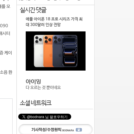
태를 모
실시간 댓글
애플 아이폰 18 프로 시리즈 가격 최
대 300달러 인상 전망
090
캐패시터
증 케이
저소음 환
아이잉
다 오르는 것 뿐이네요
소셜 네트워크