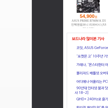
보드나라 많이본 기사
코잇, ASUS GeFor
‘포켓몬 고' 10주년 
가레나, ‘몬스터헌터 아
블리자드 배틀넷 오버워
어디에나 어울리는 PCIe 
90년대 인터넷 붐과 닷
사 18-2]
QHD+ 240Hz로 즐기
합리적 게이밍 PC를 위한