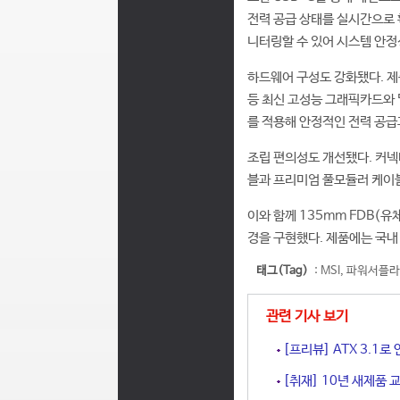
전력 공급 상태를 실시간으로 
니터링할 수 있어 시스템 안정
하드웨어 구성도 강화됐다. 제품
등 최신 고성능 그래픽카드와 멀
를 적용해 안정적인 전력 공급
조립 편의성도 개선됐다. 커넥
블과 프리미엄 풀모듈러 케이블
이와 함께 135mm FDB(유체
경을 구현했다. 제품에는 국내
태그(Tag)
:
MSI
,
파워서플라
관련 기사 보기
[프리뷰] ATX 3.1로 
[취재] 10년 새제품 교