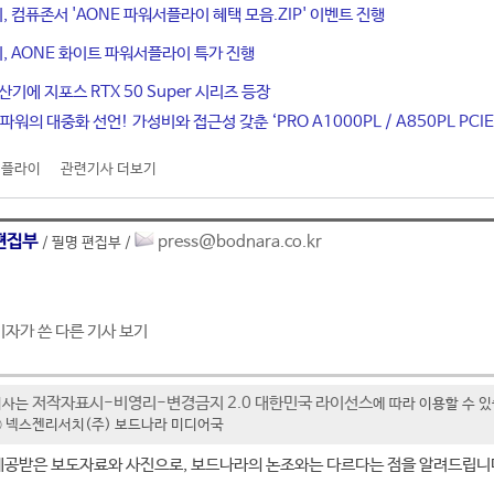
 컴퓨존서 'AONE 파워서플라이 혜택 모음.ZIP' 이벤트 진행
, AONE 화이트 파워서플라이 특가 진행
산기에 지포스 RTX 50 Super 시리즈 등장
파워의 대중화 선언! 가성비와 접근성 갖춘 ‘PRO A1000PL / A850PL PCIE
서플라이
관련기사 더보기
편집부
press@bodnara.co.kr
/ 필명 편집부 /
기자가 쓴 다른 기사 보기
저작자표시-비영리-변경금지 2.0 대한민국 라이선스
기사는
에 따라 이용할 수 
t ⓒ 넥스젠리서치(주) 보드나라 미디어국
제공받은 보도자료와 사진으로, 보드나라의 논조와는 다르다는 점을 알려드립니