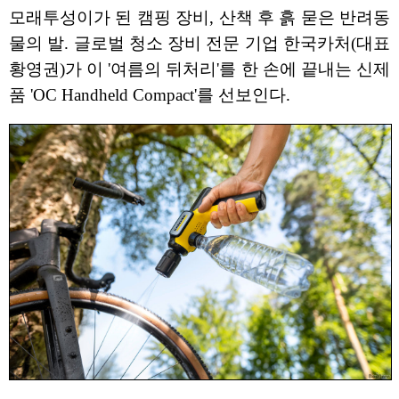
모래투성이가 된 캠핑 장비, 산책 후 흙 묻은 반려동
물의 발. 글로벌 청소 장비 전문 기업 한국카처(대표
황영권)가 이 '여름의 뒤처리'를 한 손에 끝내는 신제
품 'OC Handheld Compact'를 선보인다.