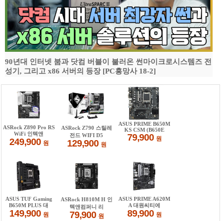
90년대 인터넷 붐과 닷컴 버블이 불러온 썬마이크로시스템즈 전
성기, 그리고 x86 서버의 등장 [PC흥망사 18-2]