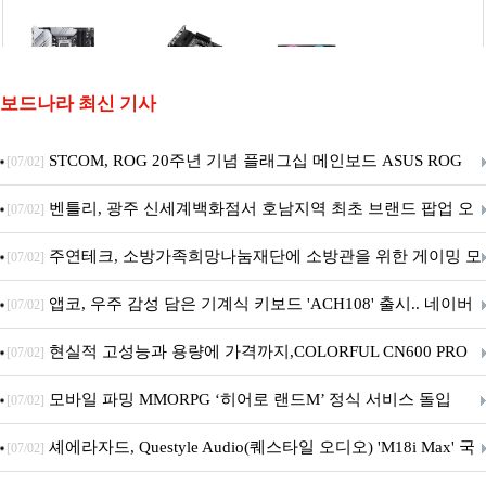
보드나라 최신 기사
STCOM, ROG 20주년 기념 플래그십 메인보드 ASUS ROG
[07/02]
Crosshair X870E EDITION 20 국내 출시 예정
벤틀리, 광주 신세계백화점서 호남지역 최초 브랜드 팝업 오
[07/02]
픈
주연테크, 소방가족희망나눔재단에 소방관을 위한 게이밍 모
[07/02]
니터·스마트 펫 침대 기부
앱코, 우주 감성 담은 기계식 키보드 'ACH108' 출시.. 네이버
[07/02]
브랜드데이 기획전 진행
현실적 고성능과 용량에 가격까지,COLORFUL CN600 PRO
[07/02]
M.2 NVMe 디앤디컴 1TB
모바일 파밍 MMORPG ‘히어로 랜드M’ 정식 서비스 돌입
[07/02]
셰에라자드, Questyle Audio(퀘스타일 오디오) 'M18i Max' 국
[07/02]