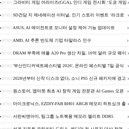
내 정식 출시
그라비티 게임 어라이즈(GGA), 인디 게임 전시회 ‘도쿄 게임
[07/02]
던전 13’ 참가!
SD건담 지 제네레이션 이터널, 인기 스토리 이벤트 ‘라크로
[07/02]
아의 용사’ 재개최 및 풍성한 기념 이벤트 실시!
ASUS, AI 에이전트로 모니터 설정 제어 가능 업데이트
[07/02]
AMD, AI 추론 반도체 기업 타알라스 인수
[07/02]
DRAM 부족에 애플 A20 Pro 생산 차질, 10억 달러 규모 웨이
[07/02]
퍼 대기
'부산인디커넥트페스티벌 2026', 온라인 페스티벌 7일 공식
[07/02]
개막... 22일간 진행
2028년부터 신작 디스크 없다, 소니 PS5 신규 패키지에 경고
[07/02]
문 추가
원스토어, 앱마켓 최초 AI 창작 게임 전문관 AI Games 오픈
[07/02]
마이크로닉스, EZDIY-FAB RH01 ARGB 메모리 히트싱크 출
[07/02]
시
서린씨앤아이, 팀그룹 노트북용 메모리 엘리트 DDR5
[07/02]
5600MHz 16GB 출시