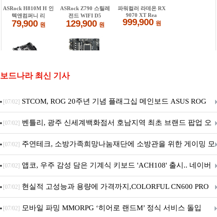
보드나라 최신 기사
STCOM, ROG 20주년 기념 플래그십 메인보드 ASUS ROG
[07/02]
Crosshair X870E EDITION 20 국내 출시 예정
벤틀리, 광주 신세계백화점서 호남지역 최초 브랜드 팝업 오
[07/02]
픈
주연테크, 소방가족희망나눔재단에 소방관을 위한 게이밍 모
[07/02]
니터·스마트 펫 침대 기부
앱코, 우주 감성 담은 기계식 키보드 'ACH108' 출시.. 네이버
[07/02]
브랜드데이 기획전 진행
현실적 고성능과 용량에 가격까지,COLORFUL CN600 PRO
[07/02]
M.2 NVMe 디앤디컴 1TB
모바일 파밍 MMORPG ‘히어로 랜드M’ 정식 서비스 돌입
[07/02]