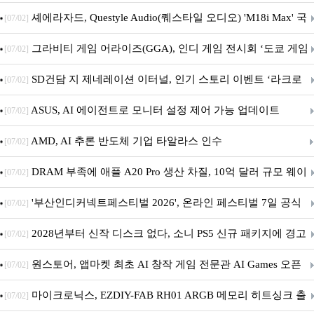
셰에라자드, Questyle Audio(퀘스타일 오디오) 'M18i Max' 국
[07/02]
내 정식 출시
그라비티 게임 어라이즈(GGA), 인디 게임 전시회 ‘도쿄 게임
[07/02]
던전 13’ 참가!
SD건담 지 제네레이션 이터널, 인기 스토리 이벤트 ‘라크로
[07/02]
아의 용사’ 재개최 및 풍성한 기념 이벤트 실시!
ASUS, AI 에이전트로 모니터 설정 제어 가능 업데이트
[07/02]
AMD, AI 추론 반도체 기업 타알라스 인수
[07/02]
DRAM 부족에 애플 A20 Pro 생산 차질, 10억 달러 규모 웨이
[07/02]
퍼 대기
'부산인디커넥트페스티벌 2026', 온라인 페스티벌 7일 공식
[07/02]
개막... 22일간 진행
2028년부터 신작 디스크 없다, 소니 PS5 신규 패키지에 경고
[07/02]
문 추가
원스토어, 앱마켓 최초 AI 창작 게임 전문관 AI Games 오픈
[07/02]
마이크로닉스, EZDIY-FAB RH01 ARGB 메모리 히트싱크 출
[07/02]