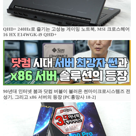
QHD+ 240Hz로 즐기는 고성능 게이밍 노트북, MSI 크로스헤어
16 HX E14WGK-i9 QHD+
90년대 인터넷 붐과 닷컴 버블이 불러온 썬마이크로시스템즈 전
성기, 그리고 x86 서버의 등장 [PC흥망사 18-2]