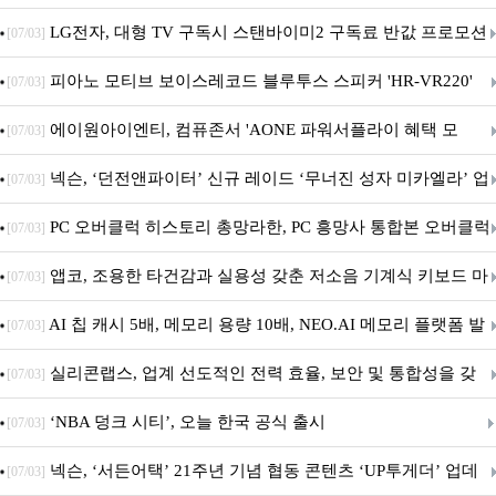
세대 AI 보안 플랫폼 구축
LG전자, 대형 TV 구독시 스탠바이미2 구독료 반값 프로모션
[07/03]
피아노 모티브 보이스레코드 블루투스 스피커 'HR-VR220'
[07/03]
출시
에이원아이엔티, 컴퓨존서 'AONE 파워서플라이 혜택 모
[07/03]
음.ZIP' 이벤트 진행
넥슨, ‘던전앤파이터’ 신규 레이드 ‘무너진 성자 미카엘라’ 업
[07/03]
데이트!
PC 오버클럭 히스토리 총망라한, PC 흥망사 통합본 오버클럭
[07/03]
특집(1-4편)
앱코, 조용한 타건감과 실용성 갖춘 저소음 기계식 키보드 마
[07/03]
우스 세트 'KM580' 출시
AI 칩 캐시 5배, 메모리 용량 10배, NEO.AI 메모리 플랫폼 발
[07/03]
표
실리콘랩스, 업계 선도적인 전력 효율, 보안 및 통합성을 갖
[07/03]
춘 초저전력 블루투스 LE SoC ‘BG2B’ 공개
‘NBA 덩크 시티’, 오늘 한국 공식 출시
[07/03]
넥슨, ‘서든어택’ 21주년 기념 협동 콘텐츠 ‘UP투게더’ 업데
[07/03]