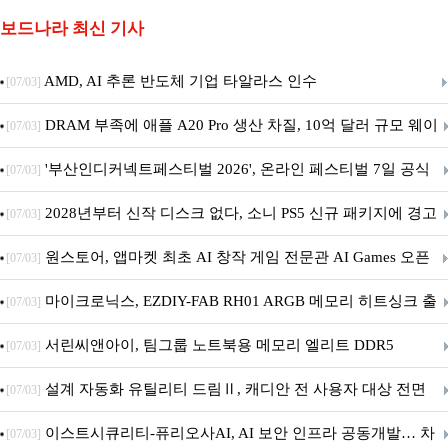
보드나라 최신 기사
AMD, AI 추론 반도체 기업 타알라스 인수
[07/03]
DRAM 부족에 애플 A20 Pro 생산 차질, 10억 달러 규모 웨이
[07/03]
퍼 대기
'부산인디커넥트페스티벌 2026', 온라인 페스티벌 7일 공식
[07/03]
개막... 22일간 진행
2028년부터 신작 디스크 없다, 소니 PS5 신규 패키지에 경고
[07/03]
문 추가
원스토어, 앱마켓 최초 AI 창작 게임 전문관 AI Games 오픈
[07/03]
마이크로닉스, EZDIY-FAB RH01 ARGB 메모리 히트싱크 출
[07/03]
시
서린씨앤아이, 팀그룹 노트북용 메모리 엘리트 DDR5
[07/03]
5600MHz 16GB 출시
설계 자동화 유틸리티 드림Ⅱ, 캐디안 전 사용자 대상 전면
[07/03]
무상 배포
이스트시큐리티-퓨리오사AI, AI 보안 인프라 공동개발… 차
[07/03]