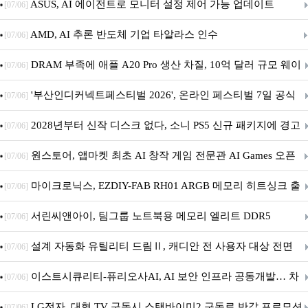
아의 용사’ 재개최 및 풍성한 기념 이벤트 실시!
ASUS, AI 에이전트로 모니터 설정 제어 가능 업데이트
[07/06]
AMD, AI 추론 반도체 기업 타알라스 인수
[07/06]
DRAM 부족에 애플 A20 Pro 생산 차질, 10억 달러 규모 웨이
[07/06]
퍼 대기
'부산인디커넥트페스티벌 2026', 온라인 페스티벌 7일 공식
[07/06]
개막... 22일간 진행
2028년부터 신작 디스크 없다, 소니 PS5 신규 패키지에 경고
[07/06]
문 추가
원스토어, 앱마켓 최초 AI 창작 게임 전문관 AI Games 오픈
[07/06]
마이크로닉스, EZDIY-FAB RH01 ARGB 메모리 히트싱크 출
[07/06]
시
서린씨앤아이, 팀그룹 노트북용 메모리 엘리트 DDR5
[07/06]
5600MHz 16GB 출시
설계 자동화 유틸리티 드림Ⅱ, 캐디안 전 사용자 대상 전면
[07/06]
무상 배포
이스트시큐리티-퓨리오사AI, AI 보안 인프라 공동개발… 차
[07/06]
세대 AI 보안 플랫폼 구축
LG전자, 대형 TV 구독시 스탠바이미2 구독료 반값 프로모션
[07/06]