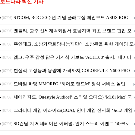
보드나라 최신 기사
STCOM, ROG 20주년 기념 플래그십 메인보드 ASUS ROG
[07/06]
Crosshair X870E EDITION 20 국내 출시 예정
벤틀리, 광주 신세계백화점서 호남지역 최초 브랜드 팝업 오
[07/06]
픈
주연테크, 소방가족희망나눔재단에 소방관을 위한 게이밍 모
[07/06]
니터·스마트 펫 침대 기부
앱코, 우주 감성 담은 기계식 키보드 'ACH108' 출시.. 네이버
[07/06]
브랜드데이 기획전 진행
현실적 고성능과 용량에 가격까지,COLORFUL CN600 PRO
[07/06]
M.2 NVMe 디앤디컴 1TB
모바일 파밍 MMORPG ‘히어로 랜드M’ 정식 서비스 돌입
[07/06]
셰에라자드, Questyle Audio(퀘스타일 오디오) 'M18i Max' 국
[07/06]
내 정식 출시
그라비티 게임 어라이즈(GGA), 인디 게임 전시회 ‘도쿄 게임
[07/06]
던전 13’ 참가!
SD건담 지 제네레이션 이터널, 인기 스토리 이벤트 ‘라크로
[07/06]