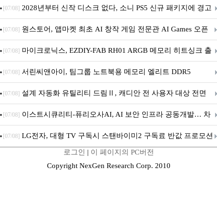
개막... 22일간 진행
2028년부터 신작 디스크 없다, 소니 PS5 신규 패키지에 경고
[07/08]
문 추가
원스토어, 앱마켓 최초 AI 창작 게임 전문관 AI Games 오픈
[07/08]
마이크로닉스, EZDIY-FAB RH01 ARGB 메모리 히트싱크 출
[07/08]
시
서린씨앤아이, 팀그룹 노트북용 메모리 엘리트 DDR5
[07/08]
5600MHz 16GB 출시
설계 자동화 유틸리티 드림Ⅱ, 캐디안 전 사용자 대상 전면
[07/08]
무상 배포
이스트시큐리티-퓨리오사AI, AI 보안 인프라 공동개발… 차
[07/08]
세대 AI 보안 플랫폼 구축
LG전자, 대형 TV 구독시 스탠바이미2 구독료 반값 프로모션
[07/08]
로그인
|
이 페이지의 PC버전
Copyright NexGen Research Corp. 2010