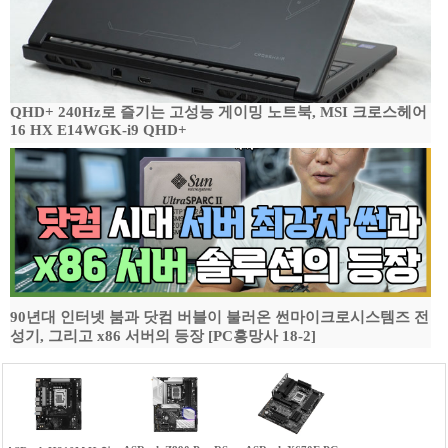
QHD+ 240Hz로 즐기는 고성능 게이밍 노트북, MSI 크로스헤어
16 HX E14WGK-i9 QHD+
90년대 인터넷 붐과 닷컴 버블이 불러온 썬마이크로시스템즈 전
성기, 그리고 x86 서버의 등장 [PC흥망사 18-2]