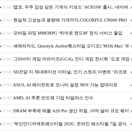
니터·스마트 펫 침대 기부
앱코, 우주 감성 담은 기계식 키보드 'ACH108' 출시.. 네이버
[07/08]
브랜드데이 기획전 진행
현실적 고성능과 용량에 가격까지,COLORFUL CN600 PRO
[07/08]
M.2 NVMe 디앤디컴 1TB
모바일 파밍 MMORPG ‘히어로 랜드M’ 정식 서비스 돌입
[07/08]
셰에라자드, Questyle Audio(퀘스타일 오디오) 'M18i Max' 국
[07/08]
내 정식 출시
그라비티 게임 어라이즈(GGA), 인디 게임 전시회 ‘도쿄 게임
[07/08]
던전 13’ 참가!
SD건담 지 제네레이션 이터널, 인기 스토리 이벤트 ‘라크로
[07/08]
아의 용사’ 재개최 및 풍성한 기념 이벤트 실시!
ASUS, AI 에이전트로 모니터 설정 제어 가능 업데이트
[07/08]
AMD, AI 추론 반도체 기업 타알라스 인수
[07/08]
DRAM 부족에 애플 A20 Pro 생산 차질, 10억 달러 규모 웨이
[07/08]
퍼 대기
'부산인디커넥트페스티벌 2026', 온라인 페스티벌 7일 공식
[07/08]