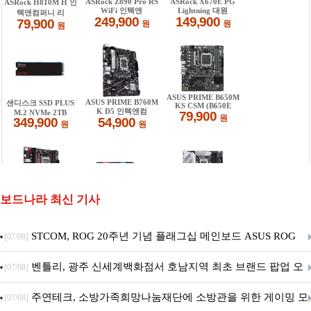
보드나라 최신 기사
STCOM, ROG 20주년 기념 플래그십 메인보드 ASUS ROG
[07/08]
Crosshair X870E EDITION 20 국내 출시 예정
벤틀리, 광주 신세계백화점서 호남지역 최초 브랜드 팝업 오
[07/08]
픈
주연테크, 소방가족희망나눔재단에 소방관을 위한 게이밍 모
[07/08]