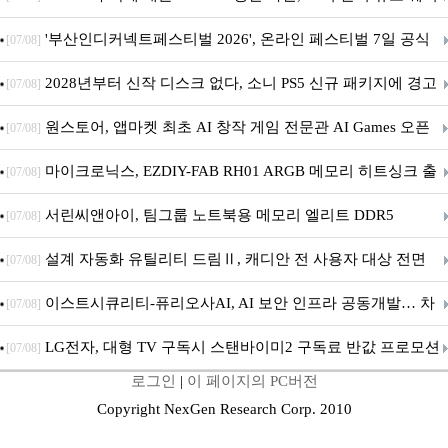
퍼 대기
'부산인디커넥트페스티벌 2026', 온라인 페스티벌 7일 공식
[07/08]
개막... 22일간 진행
2028년부터 신작 디스크 없다, 소니 PS5 신규 패키지에 경고
[07/08]
문 추가
원스토어, 앱마켓 최초 AI 창작 게임 전문관 AI Games 오픈
[07/08]
마이크로닉스, EZDIY-FAB RH01 ARGB 메모리 히트싱크 출
[07/08]
시
서린씨앤아이, 팀그룹 노트북용 메모리 엘리트 DDR5
[07/08]
5600MHz 16GB 출시
설계 자동화 유틸리티 드림Ⅱ, 캐디안 전 사용자 대상 전면
[07/08]
무상 배포
이스트시큐리티-퓨리오사AI, AI 보안 인프라 공동개발… 차
[07/08]
세대 AI 보안 플랫폼 구축
LG전자, 대형 TV 구독시 스탠바이미2 구독료 반값 프로모션
[07/08]
로그인
|
이 페이지의 PC버전
Copyright NexGen Research Corp. 2010