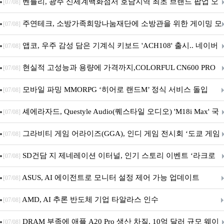
Crosshair X870E EDITION 20 국내 출시 예정
벤틀리, 광주 신세계백화점서 호남지역 최초 브랜드 팝업 오
[07/08]
픈
주연테크, 소방가족희망나눔재단에 소방관을 위한 게이밍 모
[07/08]
니터·스마트 펫 침대 기부
앱코, 우주 감성 담은 기계식 키보드 'ACH108' 출시.. 네이버
[07/08]
브랜드데이 기획전 진행
현실적 고성능과 용량에 가격까지,COLORFUL CN600 PRO
[07/08]
M.2 NVMe 디앤디컴 1TB
모바일 파밍 MMORPG ‘히어로 랜드M’ 정식 서비스 돌입
[07/08]
셰에라자드, Questyle Audio(퀘스타일 오디오) 'M18i Max' 국
[07/08]
내 정식 출시
그라비티 게임 어라이즈(GGA), 인디 게임 전시회 ‘도쿄 게임
[07/08]
던전 13’ 참가!
SD건담 지 제네레이션 이터널, 인기 스토리 이벤트 ‘라크로
[07/08]
아의 용사’ 재개최 및 풍성한 기념 이벤트 실시!
ASUS, AI 에이전트로 모니터 설정 제어 가능 업데이트
[07/08]
AMD, AI 추론 반도체 기업 타알라스 인수
[07/08]
DRAM 부족에 애플 A20 Pro 생산 차질, 10억 달러 규모 웨이
[07/08]