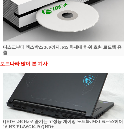
디스크부터 엑스박스 360까지, MS 차세대 하위 호환 로드맵 유
출
보드나라 많이 본 기사
QHD+ 240Hz로 즐기는 고성능 게이밍 노트북, MSI 크로스헤어
16 HX E14WGK-i9 QHD+