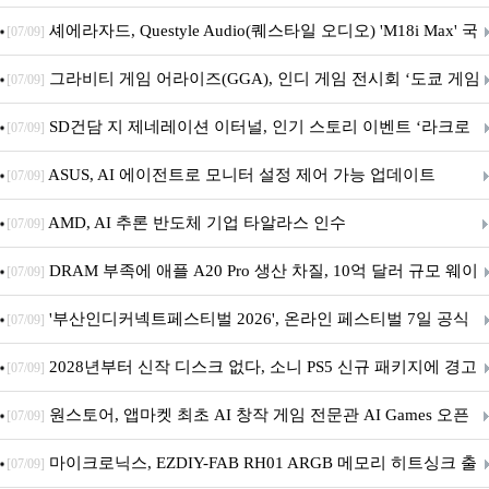
셰에라자드, Questyle Audio(퀘스타일 오디오) 'M18i Max' 국
[07/09]
내 정식 출시
그라비티 게임 어라이즈(GGA), 인디 게임 전시회 ‘도쿄 게임
[07/09]
던전 13’ 참가!
SD건담 지 제네레이션 이터널, 인기 스토리 이벤트 ‘라크로
[07/09]
아의 용사’ 재개최 및 풍성한 기념 이벤트 실시!
ASUS, AI 에이전트로 모니터 설정 제어 가능 업데이트
[07/09]
AMD, AI 추론 반도체 기업 타알라스 인수
[07/09]
DRAM 부족에 애플 A20 Pro 생산 차질, 10억 달러 규모 웨이
[07/09]
퍼 대기
'부산인디커넥트페스티벌 2026', 온라인 페스티벌 7일 공식
[07/09]
개막... 22일간 진행
2028년부터 신작 디스크 없다, 소니 PS5 신규 패키지에 경고
[07/09]
문 추가
원스토어, 앱마켓 최초 AI 창작 게임 전문관 AI Games 오픈
[07/09]
마이크로닉스, EZDIY-FAB RH01 ARGB 메모리 히트싱크 출
[07/09]