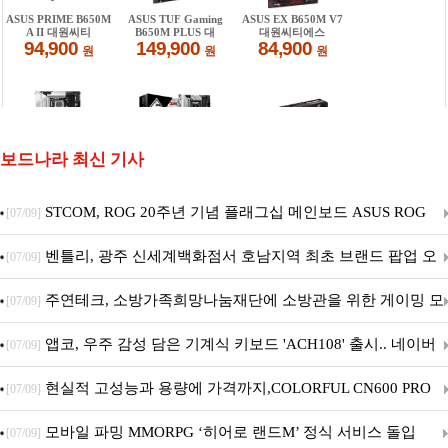
보드나라 최신 기사
STCOM, ROG 20주년 기념 플래그십 메인보드 ASUS ROG
[07/09]
Crosshair X870E EDITION 20 국내 출시 예정
벤틀리, 광주 신세계백화점서 호남지역 최초 브랜드 팝업 오
[07/09]
픈
주연테크, 소방가족희망나눔재단에 소방관을 위한 게이밍 모
[07/09]
니터·스마트 펫 침대 기부
앱코, 우주 감성 담은 기계식 키보드 'ACH108' 출시.. 네이버
[07/09]
브랜드데이 기획전 진행
현실적 고성능과 용량에 가격까지,COLORFUL CN600 PRO
[07/09]
M.2 NVMe 디앤디컴 1TB
모바일 파밍 MMORPG ‘히어로 랜드M’ 정식 서비스 돌입
[07/09]