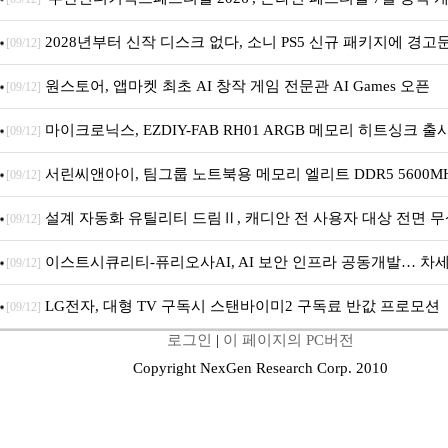
간 진행
2028년부터 신작 디스크 없다, 소니 PS5 신규 패키지에 경고
[09/12]
원스토어, 앱마켓 최초 AI 창작 게임 전문관 AI Games 오픈
[09/12]
마이크로닉스, EZDIY-FAB RH01 ARGB 메모리 히트싱크 출
[09/12]
서린씨앤아이, 팀그룹 노트북용 메모리 엘리트 DDR5 5600MHz
[09/12]
출시
설계 자동화 유틸리티 드림Ⅱ, 캐디안 전 사용자 대상 전면 무
[09/12]
이스트시큐리티-퓨리오사AI, AI 보안 인프라 공동개발… 차세대
[09/12]
안 플랫폼 구축
LG전자, 대형 TV 구독시 스탠바이미2 구독료 반값 프로모션
[09/12]
로그인
|
이 페이지의 PC버전
Copyright NexGen Research Corp. 2010