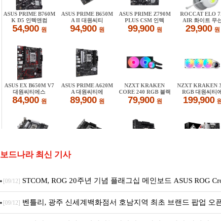
보드나라 최신 기사
STCOM, ROG 20주년 기념 플래그십 메인보드 ASUS ROG Cros
[09/12]
X870E EDITION 20 국내 출시 예정
벤틀리, 광주 신세계백화점서 호남지역 최초 브랜드 팝업 오
[09/12]