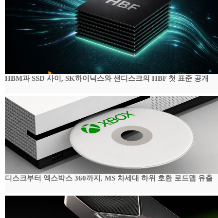
HBM과 SSD 사이, SK하이닉스와 샌디스크의 HBF 첫 표준 공개
디스크부터 엑스박스 360까지, MS 차세대 하위 호환 로드맵 유출