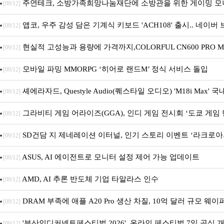
주연테크, 소방가족희망나눔재단에 소방관을 위한 게이밍 모
[09/12]
트 펫 침대 기부
앱코, 우주 감성 담은 기계식 키보드 'ACH108' 출시.. 네이
[09/12]
기획전 진행
현실적 고성능과 용량에 가격까지,COLORFUL CN600 PRO M.
[09/12]
디앤디컴 1TB
모바일 파밍 MMORPG ‘히어로 랜드M’ 정식 서비스 돌입
[09/12]
셰에라자드, Questyle Audio(퀘스타일 오디오) 'M18i Max' 
[09/12]
시
그라비티 게임 어라이즈(GGA), 인디 게임 전시회 ‘도쿄 게임 던
[09/12]
참가!
SD건담 지 제네레이션 이터널, 인기 스토리 이벤트 ‘라크로아
[09/12]
재개최 및 풍성한 기념 이벤트 실시!
ASUS, AI 에이전트로 모니터 설정 제어 가능 업데이트
[09/12]
AMD, AI 추론 반도체 기업 타알라스 인수
[09/12]
DRAM 부족에 애플 A20 Pro 생산 차질, 10억 달러 규모 웨이
[09/12]
'부산인디커넥트페스티벌 2026', 온라인 페스티벌 7일 공식 개막.
[09/12]