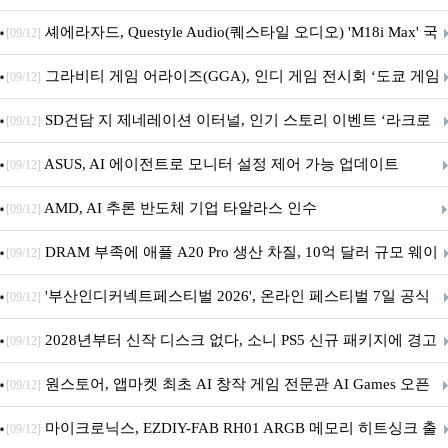
셰에라자드, Questyle Audio(퀘스타일 오디오) 'M18i Max' 국
[09/12]
내 정식 출시
그라비티 게임 어라이즈(GGA), 인디 게임 전시회 ‘도쿄 게임
[09/12]
던전 13’ 참가!
SD건담 지 제네레이션 이터널, 인기 스토리 이벤트 ‘라크로
[09/12]
아의 용사’ 재개최 및 풍성한 기념 이벤트 실시!
ASUS, AI 에이전트로 모니터 설정 제어 가능 업데이트
[09/12]
AMD, AI 추론 반도체 기업 타알라스 인수
[09/12]
DRAM 부족에 애플 A20 Pro 생산 차질, 10억 달러 규모 웨이
[09/12]
퍼 대기
'부산인디커넥트페스티벌 2026', 온라인 페스티벌 7일 공식
[09/12]
개막... 22일간 진행
2028년부터 신작 디스크 없다, 소니 PS5 신규 패키지에 경고
[09/12]
문 추가
원스토어, 앱마켓 최초 AI 창작 게임 전문관 AI Games 오픈
[09/12]
마이크로닉스, EZDIY-FAB RH01 ARGB 메모리 히트싱크 출
[09/12]