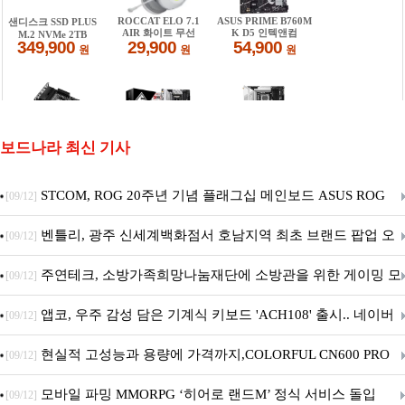
보드나라 최신 기사
STCOM, ROG 20주년 기념 플래그십 메인보드 ASUS ROG
[09/12]
Crosshair X870E EDITION 20 국내 출시 예정
벤틀리, 광주 신세계백화점서 호남지역 최초 브랜드 팝업 오
[09/12]
픈
주연테크, 소방가족희망나눔재단에 소방관을 위한 게이밍 모
[09/12]
니터·스마트 펫 침대 기부
앱코, 우주 감성 담은 기계식 키보드 'ACH108' 출시.. 네이버
[09/12]
브랜드데이 기획전 진행
현실적 고성능과 용량에 가격까지,COLORFUL CN600 PRO
[09/12]
M.2 NVMe 디앤디컴 1TB
모바일 파밍 MMORPG ‘히어로 랜드M’ 정식 서비스 돌입
[09/12]