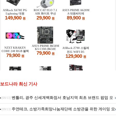
보드나라 최신 기사
벤틀리, 광주 신세계백화점서 호남지역 최초 브랜드 팝업 오
[09/13]
픈
주연테크, 소방가족희망나눔재단에 소방관을 위한 게이밍 모
[09/13]