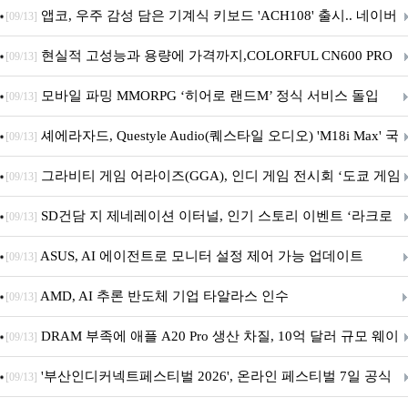
니터·스마트 펫 침대 기부
앱코, 우주 감성 담은 기계식 키보드 'ACH108' 출시.. 네이버
[09/13]
브랜드데이 기획전 진행
현실적 고성능과 용량에 가격까지,COLORFUL CN600 PRO
[09/13]
M.2 NVMe 디앤디컴 1TB
모바일 파밍 MMORPG ‘히어로 랜드M’ 정식 서비스 돌입
[09/13]
셰에라자드, Questyle Audio(퀘스타일 오디오) 'M18i Max' 국
[09/13]
내 정식 출시
그라비티 게임 어라이즈(GGA), 인디 게임 전시회 ‘도쿄 게임
[09/13]
던전 13’ 참가!
SD건담 지 제네레이션 이터널, 인기 스토리 이벤트 ‘라크로
[09/13]
아의 용사’ 재개최 및 풍성한 기념 이벤트 실시!
ASUS, AI 에이전트로 모니터 설정 제어 가능 업데이트
[09/13]
AMD, AI 추론 반도체 기업 타알라스 인수
[09/13]
DRAM 부족에 애플 A20 Pro 생산 차질, 10억 달러 규모 웨이
[09/13]
퍼 대기
'부산인디커넥트페스티벌 2026', 온라인 페스티벌 7일 공식
[09/13]