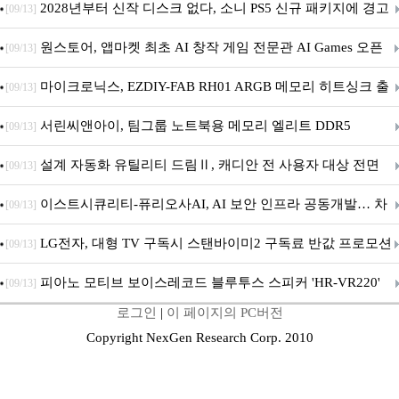
개막... 22일간 진행
2028년부터 신작 디스크 없다, 소니 PS5 신규 패키지에 경고
[09/13]
문 추가
원스토어, 앱마켓 최초 AI 창작 게임 전문관 AI Games 오픈
[09/13]
마이크로닉스, EZDIY-FAB RH01 ARGB 메모리 히트싱크 출
[09/13]
시
서린씨앤아이, 팀그룹 노트북용 메모리 엘리트 DDR5
[09/13]
5600MHz 16GB 출시
설계 자동화 유틸리티 드림Ⅱ, 캐디안 전 사용자 대상 전면
[09/13]
무상 배포
이스트시큐리티-퓨리오사AI, AI 보안 인프라 공동개발… 차
[09/13]
세대 AI 보안 플랫폼 구축
LG전자, 대형 TV 구독시 스탠바이미2 구독료 반값 프로모션
[09/13]
피아노 모티브 보이스레코드 블루투스 스피커 'HR-VR220'
[09/13]
로그인
|
이 페이지의 PC버전
출시
Copyright NexGen Research Corp. 2010