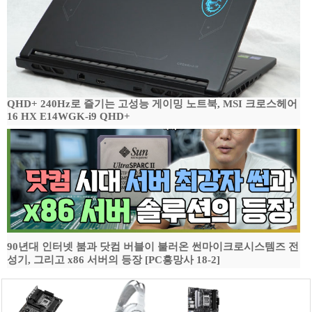
QHD+ 240Hz로 즐기는 고성능 게이밍 노트북, MSI 크로스헤어
16 HX E14WGK-i9 QHD+
90년대 인터넷 붐과 닷컴 버블이 불러온 썬마이크로시스템즈 전
성기, 그리고 x86 서버의 등장 [PC흥망사 18-2]