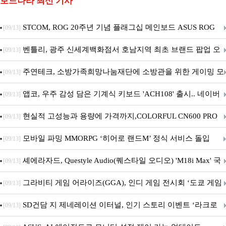
보드나라 최신 기사
STCOM, ROG 20주년 기념 플래그십 메인보드 ASUS ROG
[09/13]
Crosshair X870E EDITION 20 국내 출시 예정
벤틀리, 광주 신세계백화점서 호남지역 최초 브랜드 팝업 오
[09/13]
픈
주연테크, 소방가족희망나눔재단에 소방관을 위한 게이밍 모
[09/13]
니터·스마트 펫 침대 기부
앱코, 우주 감성 담은 기계식 키보드 'ACH108' 출시.. 네이버
[09/13]
브랜드데이 기획전 진행
현실적 고성능과 용량에 가격까지,COLORFUL CN600 PRO
[09/13]
M.2 NVMe 디앤디컴 1TB
모바일 파밍 MMORPG ‘히어로 랜드M’ 정식 서비스 돌입
[09/13]
셰에라자드, Questyle Audio(퀘스타일 오디오) 'M18i Max' 국
[09/13]
내 정식 출시
그라비티 게임 어라이즈(GGA), 인디 게임 전시회 ‘도쿄 게임
[09/13]
던전 13’ 참가!
SD건담 지 제네레이션 이터널, 인기 스토리 이벤트 ‘라크로
[09/13]