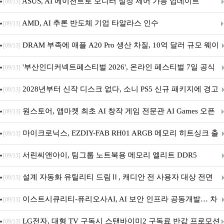
아의 용사’ 재개최 및 풍성한 기념 이벤트 실시!
ASUS, AI 에이전트로 모니터 설정 제어 가능 업데이트
[09/13]
AMD, AI 추론 반도체 기업 타알라스 인수
[09/13]
DRAM 부족에 애플 A20 Pro 생산 차질, 10억 달러 규모 웨이
[09/13]
퍼 대기
'부산인디커넥트페스티벌 2026', 온라인 페스티벌 7일 공식
[09/13]
개막... 22일간 진행
2028년부터 신작 디스크 없다, 소니 PS5 신규 패키지에 경고
[09/13]
문 추가
원스토어, 앱마켓 최초 AI 창작 게임 전문관 AI Games 오픈
[09/13]
마이크로닉스, EZDIY-FAB RH01 ARGB 메모리 히트싱크 출
[09/13]
시
서린씨앤아이, 팀그룹 노트북용 메모리 엘리트 DDR5
[09/13]
5600MHz 16GB 출시
설계 자동화 유틸리티 드림Ⅱ, 캐디안 전 사용자 대상 전면
[09/13]
무상 배포
이스트시큐리티-퓨리오사AI, AI 보안 인프라 공동개발… 차
[09/13]
세대 AI 보안 플랫폼 구축
LG전자, 대형 TV 구독시 스탠바이미2 구독료 반값 프로모션
[09/13]