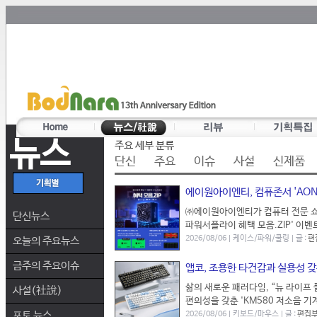
뉴스
주요 세부 분류
단신
주요
이슈
사설
신제품
에이원아이엔티, 컴퓨존서 'AON
㈜에이원아이엔티가 컴퓨터 전문 쇼핑
단신뉴스
파워서플라이 혜택 모음.ZIP' 이벤
2026/08/06 | 케이스/파워/쿨링 | 글 :
편
오늘의 주요뉴스
금주의 주요이슈
앱코, 조용한 타건감과 실용성 갖
삶의 새로운 패러다임, “뉴 라이프
사설(社說)
편의성을 갖춘 'KM580 저소음 기
포토 뉴스
2026/08/06 | 키보드/마우스 | 글 :
편집부