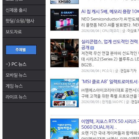
신제품 출시
AI 칩 캐시 5배, 메모리 용량 10
NEO Semiconductor가 AI
핫딜/쇼핑/행사
리 플랫폼 NEO.AI를 발표했다. N
보도자료
2026/08/06 | CPU/메모리 | 글 :
이상호 
실리콘랩스, 업계 선도적인 전력 효
공개
저전력 무선 연결 분야의 선도적인 혁
대 시리즈2(Series 2) 블루투스 LE
-> PC 뉴스
BG2B..
2026/08/06 | PC소식 | 글 :
편집부 기자
모바일 뉴스
‘MSI 클로 A8’ 일렉트로마트
게임 뉴스
㈜엠에스아이코리아(대표 공번서)는 
구매 고객을 위한 특별 프로모션을 진
라이프 뉴스
2026/08/05 | 완제품/AIO PC | 글 :
편집
이엠텍, 지포스 RTX 50 시리즈 
5060 DUAL까지 ..
오랜 기간 국내 게이머들과 함께해