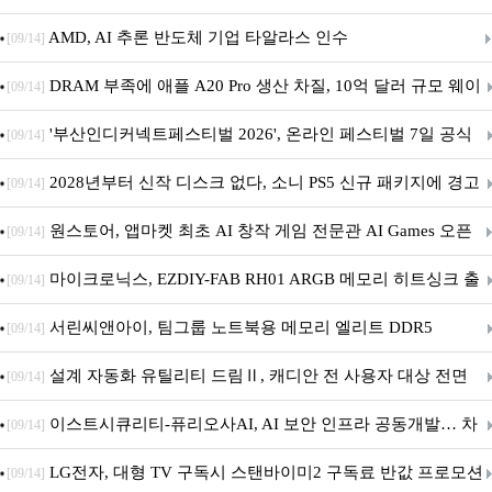
AMD, AI 추론 반도체 기업 타알라스 인수
[09/14]
DRAM 부족에 애플 A20 Pro 생산 차질, 10억 달러 규모 웨이
[09/14]
퍼 대기
'부산인디커넥트페스티벌 2026', 온라인 페스티벌 7일 공식
[09/14]
개막... 22일간 진행
2028년부터 신작 디스크 없다, 소니 PS5 신규 패키지에 경고
[09/14]
문 추가
원스토어, 앱마켓 최초 AI 창작 게임 전문관 AI Games 오픈
[09/14]
마이크로닉스, EZDIY-FAB RH01 ARGB 메모리 히트싱크 출
[09/14]
시
서린씨앤아이, 팀그룹 노트북용 메모리 엘리트 DDR5
[09/14]
5600MHz 16GB 출시
설계 자동화 유틸리티 드림Ⅱ, 캐디안 전 사용자 대상 전면
[09/14]
무상 배포
이스트시큐리티-퓨리오사AI, AI 보안 인프라 공동개발… 차
[09/14]
세대 AI 보안 플랫폼 구축
LG전자, 대형 TV 구독시 스탠바이미2 구독료 반값 프로모션
[09/14]