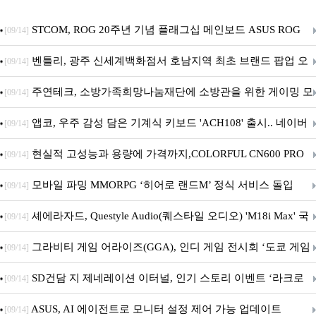
STCOM, ROG 20주년 기념 플래그십 메인보드 ASUS ROG
[09/14]
Crosshair X870E EDITION 20 국내 출시 예정
벤틀리, 광주 신세계백화점서 호남지역 최초 브랜드 팝업 오
[09/14]
픈
주연테크, 소방가족희망나눔재단에 소방관을 위한 게이밍 모
[09/14]
니터·스마트 펫 침대 기부
앱코, 우주 감성 담은 기계식 키보드 'ACH108' 출시.. 네이버
[09/14]
브랜드데이 기획전 진행
현실적 고성능과 용량에 가격까지,COLORFUL CN600 PRO
[09/14]
M.2 NVMe 디앤디컴 1TB
모바일 파밍 MMORPG ‘히어로 랜드M’ 정식 서비스 돌입
[09/14]
셰에라자드, Questyle Audio(퀘스타일 오디오) 'M18i Max' 국
[09/14]
내 정식 출시
그라비티 게임 어라이즈(GGA), 인디 게임 전시회 ‘도쿄 게임
[09/14]
던전 13’ 참가!
SD건담 지 제네레이션 이터널, 인기 스토리 이벤트 ‘라크로
[09/14]
아의 용사’ 재개최 및 풍성한 기념 이벤트 실시!
ASUS, AI 에이전트로 모니터 설정 제어 가능 업데이트
[09/14]