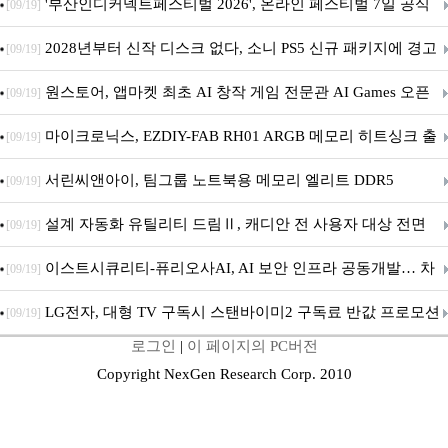
퍼 대기
'부산인디커넥트페스티벌 2026', 온라인 페스티벌 7일 공식
[09/19]
개막... 22일간 진행
2028년부터 신작 디스크 없다, 소니 PS5 신규 패키지에 경고
[09/19]
문 추가
원스토어, 앱마켓 최초 AI 창작 게임 전문관 AI Games 오픈
[09/19]
마이크로닉스, EZDIY-FAB RH01 ARGB 메모리 히트싱크 출
[09/19]
시
서린씨앤아이, 팀그룹 노트북용 메모리 엘리트 DDR5
[09/19]
5600MHz 16GB 출시
설계 자동화 유틸리티 드림Ⅱ, 캐디안 전 사용자 대상 전면
[09/19]
무상 배포
이스트시큐리티-퓨리오사AI, AI 보안 인프라 공동개발… 차
[09/19]
세대 AI 보안 플랫폼 구축
LG전자, 대형 TV 구독시 스탠바이미2 구독료 반값 프로모션
[09/19]
로그인
|
이 페이지의 PC버전
Copyright NexGen Research Corp. 2010