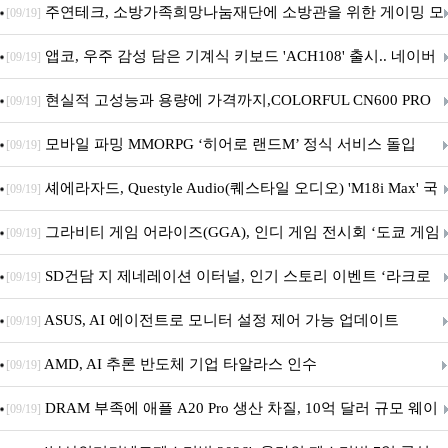
픈
주연테크, 소방가족희망나눔재단에 소방관을 위한 게이밍 모
[09/19]
니터·스마트 펫 침대 기부
앱코, 우주 감성 담은 기계식 키보드 'ACH108' 출시.. 네이버
[09/19]
브랜드데이 기획전 진행
현실적 고성능과 용량에 가격까지,COLORFUL CN600 PRO
[09/19]
M.2 NVMe 디앤디컴 1TB
모바일 파밍 MMORPG ‘히어로 랜드M’ 정식 서비스 돌입
[09/19]
셰에라자드, Questyle Audio(퀘스타일 오디오) 'M18i Max' 국
[09/19]
내 정식 출시
그라비티 게임 어라이즈(GGA), 인디 게임 전시회 ‘도쿄 게임
[09/19]
던전 13’ 참가!
SD건담 지 제네레이션 이터널, 인기 스토리 이벤트 ‘라크로
[09/19]
아의 용사’ 재개최 및 풍성한 기념 이벤트 실시!
ASUS, AI 에이전트로 모니터 설정 제어 가능 업데이트
[09/19]
AMD, AI 추론 반도체 기업 타알라스 인수
[09/19]
DRAM 부족에 애플 A20 Pro 생산 차질, 10억 달러 규모 웨이
[09/19]