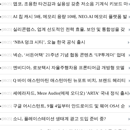
특집(1-4편)
앱코, 조용한 타건감과 실용성 갖춘 저소음 기계식 키보드 마
[09/25]
우스 세트 'KM580' 출시
AI 칩 캐시 5배, 메모리 용량 10배, NEO.AI 메모리 플랫폼 발
[09/25]
표
실리콘랩스, 업계 선도적인 전력 효율, 보안 및 통합성을 갖
[09/25]
춘 초저전력 블루투스 LE SoC ‘BG2B’ 공개
‘NBA 덩크 시티’, 오늘 한국 공식 출시
[09/25]
넥슨, ‘서든어택’ 21주년 기념 협동 콘텐츠 ‘UP투게더’ 업데
[09/25]
이트
엔비디아, 로보택시 자율주행차용 프론티어급 개방형 모델
[09/25]
‘알파마요 2 슈퍼’ 상업적 이용 가능
Q 바이 애스턴마틴 애스턴마틴 뉴포트 비치, 브랜드 헤리티
[09/25]
지 담은 ‘헤리티지 에디션 컬렉션’ 공개
셰에라자드, Meze Audio(메제 오디오) 'ARTA' 국내 정식 출시
[09/25]
구글 어시스턴트, 9월 4일부터 안드로이드 및 웨어 OS서 순
[09/25]
차 서비스 종료
소니, 플레이스테이션 생태계 광고 도입 준비 중?
[09/25]