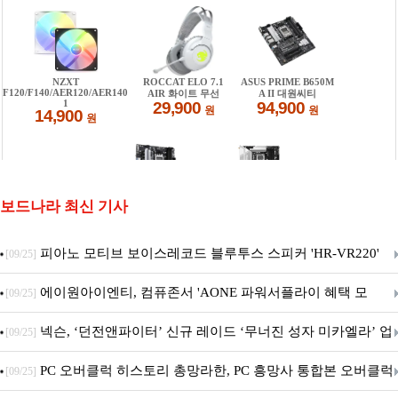
보드나라 최신 기사
피아노 모티브 보이스레코드 블루투스 스피커 'HR-VR220'
[09/25]
출시
에이원아이엔티, 컴퓨존서 'AONE 파워서플라이 혜택 모
[09/25]
음.ZIP' 이벤트 진행
넥슨, ‘던전앤파이터’ 신규 레이드 ‘무너진 성자 미카엘라’ 업
[09/25]
데이트!
PC 오버클럭 히스토리 총망라한, PC 흥망사 통합본 오버클럭
[09/25]