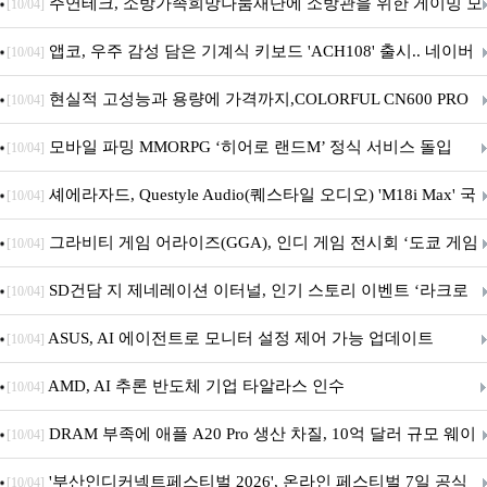
픈
주연테크, 소방가족희망나눔재단에 소방관을 위한 게이밍 모
[10/04]
니터·스마트 펫 침대 기부
앱코, 우주 감성 담은 기계식 키보드 'ACH108' 출시.. 네이버
[10/04]
브랜드데이 기획전 진행
현실적 고성능과 용량에 가격까지,COLORFUL CN600 PRO
[10/04]
M.2 NVMe 디앤디컴 1TB
모바일 파밍 MMORPG ‘히어로 랜드M’ 정식 서비스 돌입
[10/04]
셰에라자드, Questyle Audio(퀘스타일 오디오) 'M18i Max' 국
[10/04]
내 정식 출시
그라비티 게임 어라이즈(GGA), 인디 게임 전시회 ‘도쿄 게임
[10/04]
던전 13’ 참가!
SD건담 지 제네레이션 이터널, 인기 스토리 이벤트 ‘라크로
[10/04]
아의 용사’ 재개최 및 풍성한 기념 이벤트 실시!
ASUS, AI 에이전트로 모니터 설정 제어 가능 업데이트
[10/04]
AMD, AI 추론 반도체 기업 타알라스 인수
[10/04]
DRAM 부족에 애플 A20 Pro 생산 차질, 10억 달러 규모 웨이
[10/04]
퍼 대기
'부산인디커넥트페스티벌 2026', 온라인 페스티벌 7일 공식
[10/04]