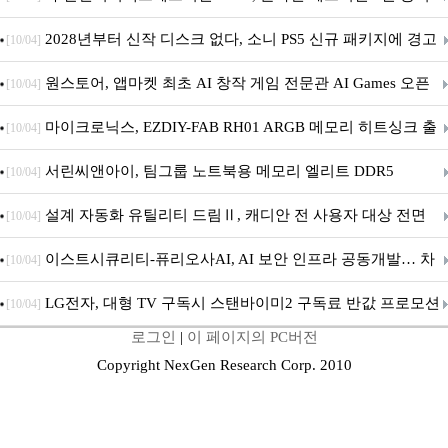
개막... 22일간 진행
2028년부터 신작 디스크 없다, 소니 PS5 신규 패키지에 경고
[10/04]
문 추가
원스토어, 앱마켓 최초 AI 창작 게임 전문관 AI Games 오픈
[10/04]
마이크로닉스, EZDIY-FAB RH01 ARGB 메모리 히트싱크 출
[10/04]
시
서린씨앤아이, 팀그룹 노트북용 메모리 엘리트 DDR5
[10/04]
5600MHz 16GB 출시
설계 자동화 유틸리티 드림Ⅱ, 캐디안 전 사용자 대상 전면
[10/04]
무상 배포
이스트시큐리티-퓨리오사AI, AI 보안 인프라 공동개발… 차
[10/04]
세대 AI 보안 플랫폼 구축
LG전자, 대형 TV 구독시 스탠바이미2 구독료 반값 프로모션
[10/04]
로그인
|
이 페이지의 PC버전
Copyright NexGen Research Corp. 2010