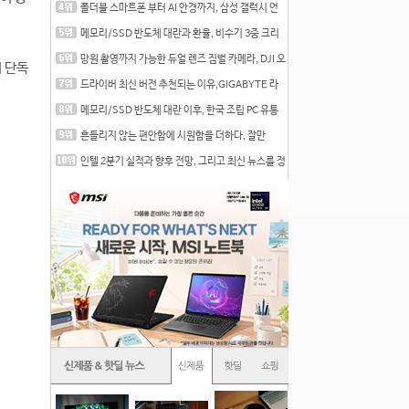
폴더블 스마트폰 부터 AI 안경까지, 삼성 갤럭시 언
팩 20
메모리/SSD 반도체 대란과 환율, 비수기 3중 크리
를 맞는
망원 촬영까지 가능한 듀얼 렌즈 짐벌 카메라, DJI 오
 단독
즈
드라이버 최신 버전 추천되는 이유,GIGABYTE 라
데온 RX 7
메모리/SSD 반도체 대란 이후, 한국 조립 PC 유통
시장은
흔들리지 않는 편안함에 시원함을 더하다, 잘만
CNPS12X
인텔 2분기 실적과 향후 전망, 그리고 최신 뉴스를 정
리