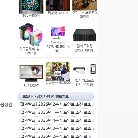
젠하이저 모멘텀 5
커세어 3200D
TCL A400M
와이어
Newsync
델 네트워킹
P27UHD IPS 4K
다크플래쉬, 실속
Z9500 이더넷
HDR
더한 18,
엡손 워크포스
삼성전자 NX3000
DS-40 모바
BL2423PT
 음성인
[결과발표] 2026년 2분기 포인트 소진 로또
13
[결과발표] 2026년 1분기 포인트 소진 로또
15
[결과발표] 2025년 4분기 포인트 소진 로또
17
.
[결과발표] 2025년 3분기 포인트 소진 로또
16
[결과발표] 2025년 2분기 포인트 소진 로
18