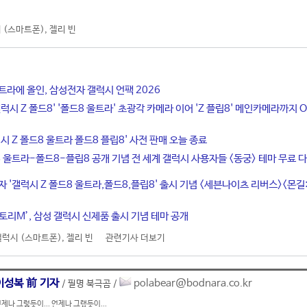
 (스마트폰)
,
젤리 빈
울트라에 올인, 삼성전자 갤럭시 언팩 2026
럭시 Z 폴드8' '폴드8 울트라' 초광각 카메라 이어 'Z 플립8' 메인카메라까지 O
시 Z 폴드8 울트라 폴드8 플립8' 사전 판매 오늘 종료
8 울트라-폴드8-플립8 공개 기념 전 세계 갤럭시 사용자들 <동궁> 테마 무료 
자 '갤럭시 Z 폴드8 울트라,폴드8,플립8' 출시 기념 <세븐나이츠 리버스><몬길
토리M’, 삼성 갤럭시 신제품 출시 기념 테마 공개
갤럭시 (스마트폰)
,
젤리 빈
관련기사 더보기
이성복 前 기자
polabear@bodnara.co.kr
/ 필명 북극곰 /
제나 그렇듯이... 언제나 그랬듯이...