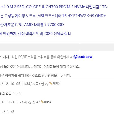
4.0 M.2 SSD, COLORFUL CN700 PRO M.2 NVMe 디앤디컴 1TB
는 고성능 게이밍 노트북, MSI 크로스헤어 16 HX E14WGK-i9 QHD+
 새로운 CPU, AMD 라이젠 7 7700X3D
I 안경까지, 삼성 갤럭시 언팩 2026 신제품 정리
@bodnara
 개시! 최신 PC/IT 소식을 트위터를 통해 확인하세요
상 옳은것은 아닙니다. 나머지는 여러분들이 채워 주십시요.
려운 이야기를 쉽게 하는 것으로 편집방침을 바꿉니다.
o
/ 12-10-05 11:34/
자국
/
신고
/
점인 업글 스피드
-10-05 13:37/
자국
/
신고
/
. 저두 s3