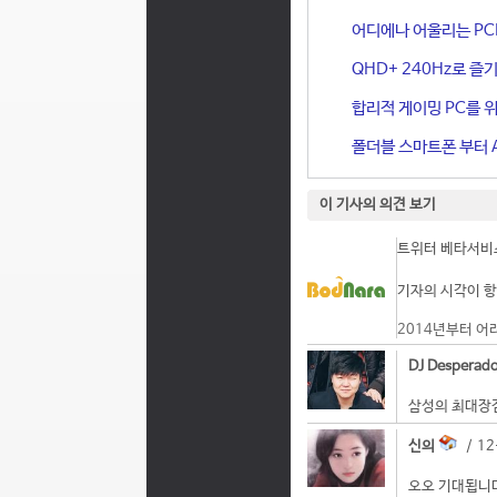
어디에나 어울리는 PCIe 
QHD+ 240Hz로 즐기
합리적 게이밍 PC를 위한
폴더블 스마트폰 부터 A
이 기사의 의견 보기
트위터 베타서비스
기자의 시각이 항
2014년부터 어
DJ Desperad
삼성의 최대장
신의
/ 12
오오 기대됩니다