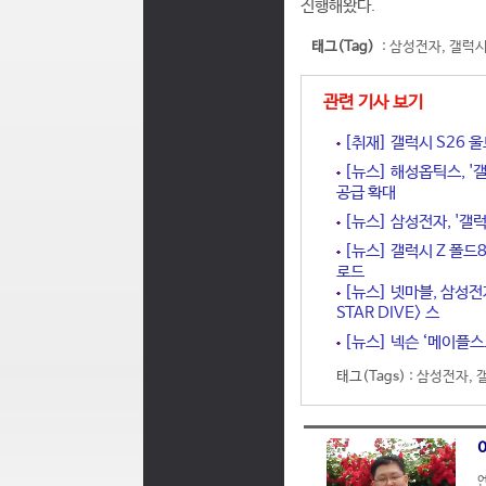
진행해왔다.
태그(Tag)
:
삼성전자
,
갤럭시
관련 기사 보기
[취재] 갤럭시 S26 
[뉴스] 해성옵틱스, '갤
공급 확대
[뉴스] 삼성전자, '갤럭
[뉴스] 갤럭시 Z 폴드
로드
[뉴스] 넷마블, 삼성전
STAR DIVE> 스
[뉴스] 넥슨 ‘메이플스
태그(Tags) :
삼성전자
,
언