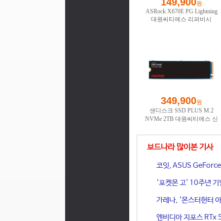
보드나라 많이본 기사
코잇, ASUS GeFor
‘포켓몬 고' 10주년 
가레나, ‘몬스터헌터 아
엔비디아 지포스 RTx 