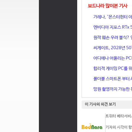
보드나라 많이본 기사
가레나, ‘몬스터헌터 아
엔비디아 지포스 RTx 
원작 훼손 우려 불식? 
씨게이트, 2028년 50
어디에나 어울리는 PCIe 
합리적 게이밍 PC를 위한
폴더블 스마트폰 부터 A
망원 촬영까지 가능한 듀
이 기사의 의견 보기
트위터 베타서비스
기자의 시각이 항