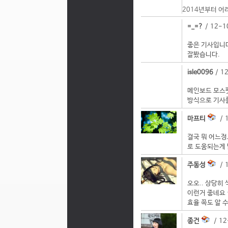
2014년부터 어
=_=?
/ 12-1
좋은 기사입니
잘봤습니다.
isle0096
/ 1
메인보드 모스
방식으로 기사
마프티
/ 1
결국 뭐 어느정
로 도움되는게 
주동성
/ 1
오오.. 상당히
이런거 좋네요 
효율 쪽도 알 
종건
/ 12