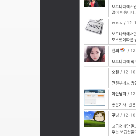
보드나라에서만 
많이 배웁니다.
ㅎㅇㅅ / 12-1
보드나라에서만
모스펫에따른 
신의
/ 12
보드나라에 딱 
오린
/ 12-10
전원부에도 방
아는남자
/ 12
좋은기사. 결론
꾸냥
/ 12-10
고급형에만 말고
주는 보급형들이