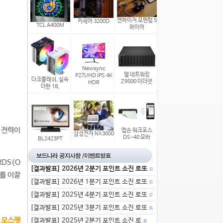
젠하이저 모멘텀 5
커세어 3200D
TCL A400M
와이어
Newsync
델 네트워킹
P27UHD IPS 4K
다크플래쉬, 실속
Z9500 이더넷
HDR
더한 18,
 전력이
엡손 워크포스
삼성전자 NX3000
DS-40 모바
BL2423PT
DS(O
[결과발표] 2026년 2분기 포인트 소진 로또
13
화를 이끌
[결과발표] 2026년 1분기 포인트 소진 로또
15
[결과발표] 2025년 4분기 포인트 소진 로또
17
[결과발표] 2025년 3분기 포인트 소진 로또
16
 모스펫
[결과발표] 2025년 2분기 포인트 소진 로
18