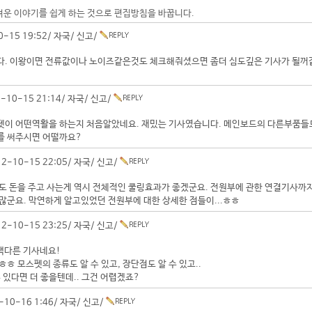
려운 이야기를 쉽게 하는 것으로 편집방침을 바꿉니다.
0-15 19:52/
자국
/
신고
/
다. 이왕이면 전류값이나 노이즈같은것도 체크해줘셨으면 좀더 심도깊은 기사가 될꺼
2-10-15 21:14/
자국
/
신고
/
펫이 어떤역활을 하는지 처음알았네요. 재밌는 기사였습니다. 메인보드의 다른부품들
를 써주시면 어떨까요?
2-10-15 22:05/
자국
/
신고
/
도 돈을 주고 사는게 역시 전체적인 쿨링효과가 좋겠군요. 전원부에 관한 연결기사까
많군요. 막연하게 알고있었던 전원부에 대한 상세한 점들이...ㅎㅎ
2-10-15 23:25/
자국
/
신고
/
 색다른 기사네요!
ㅎㅎ 모스펫의 종류도 알 수 있고, 장단점도 알 수 있고..
수 있다면 더 좋을텐데.. 그건 어렵겠죠?
-10-16 1:46/
자국
/
신고
/