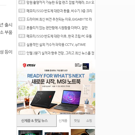
망원 촬영까지 가능한 듀얼 렌즈 짐벌 카메라, DJI 오
즈
메모리/SSD 반도체 대란과 환율, 비수기 3중 크리
를 맞는
드라이버 최신 버전 추천되는 이유,GIGABYTE 라
년 출시
데온 RX 7
흔들리지 않는 편안함에 시원함을 더하다, 잘만
최소 부품
CNPS12X
메모리/SSD 반도체 대란 이후, 한국 조립 PC 유통
시장은
실용적인 실외 거수자 파악용 CCTV, ipTIME
C500-Outdoor
성 등이
인텔 2분기 실적과 향후 전망, 그리고 최신 뉴스를 정
리