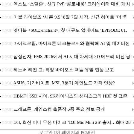
품 6종 출시
엑스보 ‘스탈존’, 신규 PvP ‘콜로세움’ 크리에이터 대회 개최
[10/08]
마블 라이벌즈 ‘시즌 9.5’ 8월 7일 시작. 신규 히어로 ‘더 후
[10/08]
드’ 합류
넷마블 <SOL: enchant>, 첫 대규모 업데이트 ‘EPISODE 01.
[10/08]
GENESIS: 신의 전장’ 사전등록 실시
마이크로칩, 마이크론 테크놀로지와 협력해 AI 및 데이터센
[10/08]
터 인프라용 고성능 PCIe® Gen 6 스토리지 아키텍처 시연
삼성전자, FMS 2026에서 AI 시대 차세대 3D 메모리 비전 공
[10/08]
개
레노버 리전 고, 특정 바이오스 벽돌 유발 현상 보고
[10/08]
ASUS, 기가바이트, MSI, 3분기 메인보드 가격 인상?
[10/08]
HBM과 SSD 사이, SK하이닉스와 샌디스크의 HBF 첫 표준
[10/08]
공개
크래프톤, 게임스컴 출품작 5종 주요 정보 공개
[10/08]
DJI, 최신 미니 무선 마이크 ‘DJI Mic Mini 2S’ 출시…최대 28
[10/08]
로그인
|
이 페이지의 PC버전