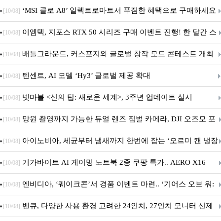
‘MSI 클로 A8’ 일렉트로마트서 푸짐한 혜택으로 구매하세요
[10/08]
이엠텍, 지포스 RTX 50 시리즈 구매 이벤트 진행! 한 달간 스
[10/08]
팀 월렛부터 PALIT 지포스 RTX 5060 DUAL까지 증정
배틀그라운드, 커스포지와 글로벌 창작 모드 콘테스트 개최
[10/08]
텐센트, AI 모델 ‘Hy3’ 글로벌 제공 확대
[10/08]
넷마블 <신의 탑: 새로운 세계>, 3주년 업데이트 실시
[10/08]
망원 촬영까지 가능한 듀얼 렌즈 짐벌 카메라, DJI 오즈모 포
[10/08]
켓 4P
아이노비아, 세균부터 냄새까지 한번에 잡는 ‘오르미 캔 냉장
[10/08]
고 살균 탈취기’ 출시
기가바이트 AI 게이밍 노트북 2종 쿠팡 특가.. AERO X16
[10/08]
GAMING A16 할인 진행
엔비디아, ‘퀘이크콘’서 경품 이벤트 마련.. ‘기어스 오브 워:
[10/08]
E-데이’ DLSS 지원
벤큐, 다양한 사용 환경 고려한 24인치, 27인치 모니터 신제
[10/08]