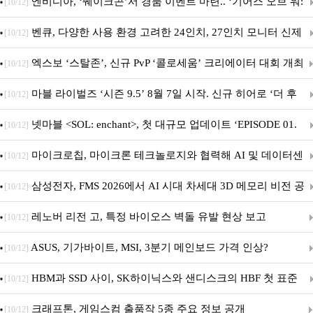
GAMING A16 할인 진행
엔비디아, ‘퀘이크콘’서 경품 이벤트 마련.. ‘기어스 오브 워:
[10/12]
E-데이’ DLSS 지원
벤큐, 다양한 사용 환경 고려한 24인치, 27인치 모니터 신제
[10/12]
품 6종 출시
엑스보 ‘스탈존’, 신규 PvP ‘콜로세움’ 크리에이터 대회 개최
[10/12]
마블 라이벌즈 ‘시즌 9.5’ 8월 7일 시작. 신규 히어로 ‘더 후
[10/12]
드’ 합류
넷마블 <SOL: enchant>, 첫 대규모 업데이트 ‘EPISODE 01.
[10/12]
GENESIS: 신의 전장’ 사전등록 실시
마이크로칩, 마이크론 테크놀로지와 협력해 AI 및 데이터센
[10/12]
터 인프라용 고성능 PCIe® Gen 6 스토리지 아키텍처 시연
삼성전자, FMS 2026에서 AI 시대 차세대 3D 메모리 비전 공
[10/12]
개
레노버 리전 고, 특정 바이오스 벽돌 유발 현상 보고
[10/12]
ASUS, 기가바이트, MSI, 3분기 메인보드 가격 인상?
[10/12]
HBM과 SSD 사이, SK하이닉스와 샌디스크의 HBF 첫 표준
[10/12]
공개
크래프톤, 게임스컴 출품작 5종 주요 정보 공개
[10/12]