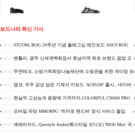
보드나라 최신 기사
STCOM, ROG 20주년 기념 플래그십 메인보드 ASUS ROG
[10/15]
Crosshair X870E EDITION 20 국내 출시 예정
벤틀리, 광주 신세계백화점서 호남지역 최초 브랜드 팝업 오
[10/15]
픈
주연테크, 소방가족희망나눔재단에 소방관을 위한 게이밍 모
[10/15]
니터·스마트 펫 침대 기부
앱코, 우주 감성 담은 기계식 키보드 'ACH108' 출시.. 네이버
[10/15]
브랜드데이 기획전 진행
현실적 고성능과 용량에 가격까지,COLORFUL CN600 PRO
[10/15]
M.2 NVMe 디앤디컴 1TB
모바일 파밍 MMORPG ‘히어로 랜드M’ 정식 서비스 돌입
[10/15]
셰에라자드, Questyle Audio(퀘스타일 오디오) 'M18i Max' 국
[10/15]