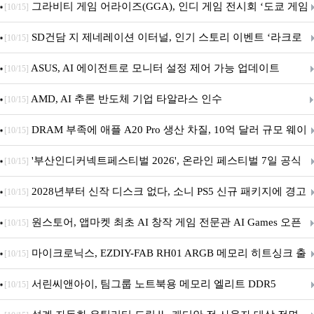
내 정식 출시
그라비티 게임 어라이즈(GGA), 인디 게임 전시회 ‘도쿄 게임
[10/15]
던전 13’ 참가!
SD건담 지 제네레이션 이터널, 인기 스토리 이벤트 ‘라크로
[10/15]
아의 용사’ 재개최 및 풍성한 기념 이벤트 실시!
ASUS, AI 에이전트로 모니터 설정 제어 가능 업데이트
[10/15]
AMD, AI 추론 반도체 기업 타알라스 인수
[10/15]
DRAM 부족에 애플 A20 Pro 생산 차질, 10억 달러 규모 웨이
[10/15]
퍼 대기
'부산인디커넥트페스티벌 2026', 온라인 페스티벌 7일 공식
[10/15]
개막... 22일간 진행
2028년부터 신작 디스크 없다, 소니 PS5 신규 패키지에 경고
[10/15]
문 추가
원스토어, 앱마켓 최초 AI 창작 게임 전문관 AI Games 오픈
[10/15]
마이크로닉스, EZDIY-FAB RH01 ARGB 메모리 히트싱크 출
[10/15]
시
서린씨앤아이, 팀그룹 노트북용 메모리 엘리트 DDR5
[10/15]