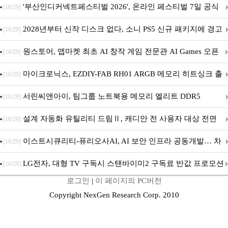
퍼 대기
'부산인디커넥트페스티벌 2026', 온라인 페스티벌 7일 공식
[10/29]
개막... 22일간 진행
2028년부터 신작 디스크 없다, 소니 PS5 신규 패키지에 경고
[10/29]
문 추가
원스토어, 앱마켓 최초 AI 창작 게임 전문관 AI Games 오픈
[10/29]
마이크로닉스, EZDIY-FAB RH01 ARGB 메모리 히트싱크 출
[10/29]
시
서린씨앤아이, 팀그룹 노트북용 메모리 엘리트 DDR5
[10/29]
5600MHz 16GB 출시
설계 자동화 유틸리티 드림Ⅱ, 캐디안 전 사용자 대상 전면
[10/29]
무상 배포
이스트시큐리티-퓨리오사AI, AI 보안 인프라 공동개발… 차
[10/29]
세대 AI 보안 플랫폼 구축
LG전자, 대형 TV 구독시 스탠바이미2 구독료 반값 프로모션
[10/29]
로그인
|
이 페이지의 PC버전
Copyright NexGen Research Corp. 2010