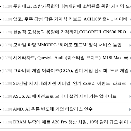
픈
주연테크, 소방가족희망나눔재단에 소방관을 위한 게이밍 모
[10/29]
니터·스마트 펫 침대 기부
앱코, 우주 감성 담은 기계식 키보드 'ACH108' 출시.. 네이버
[10/29]
브랜드데이 기획전 진행
현실적 고성능과 용량에 가격까지,COLORFUL CN600 PRO
[10/29]
M.2 NVMe 디앤디컴 1TB
모바일 파밍 MMORPG ‘히어로 랜드M’ 정식 서비스 돌입
[10/29]
셰에라자드, Questyle Audio(퀘스타일 오디오) 'M18i Max' 국
[10/29]
내 정식 출시
그라비티 게임 어라이즈(GGA), 인디 게임 전시회 ‘도쿄 게임
[10/29]
던전 13’ 참가!
SD건담 지 제네레이션 이터널, 인기 스토리 이벤트 ‘라크로
[10/29]
아의 용사’ 재개최 및 풍성한 기념 이벤트 실시!
ASUS, AI 에이전트로 모니터 설정 제어 가능 업데이트
[10/29]
AMD, AI 추론 반도체 기업 타알라스 인수
[10/29]
DRAM 부족에 애플 A20 Pro 생산 차질, 10억 달러 규모 웨이
[10/29]