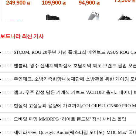
보드나라 최신 기사
STCOM, ROG 20주년 기념 플래그십 메인보드 ASUS ROG Cros
[11/05]
X870E EDITION 20 국내 출시 예정
벤틀리, 광주 신세계백화점서 호남지역 최초 브랜드 팝업 오
[11/05]
주연테크, 소방가족희망나눔재단에 소방관을 위한 게이밍 모
[11/05]
트 펫 침대 기부
앱코, 우주 감성 담은 기계식 키보드 'ACH108' 출시.. 네이버
[11/05]
이 기획전 진행
현실적 고성능과 용량에 가격까지,COLORFUL CN600 PRO M.
[11/05]
디앤디컴 1TB
모바일 파밍 MMORPG ‘히어로 랜드M’ 정식 서비스 돌입
[11/05]
셰에라자드, Questyle Audio(퀘스타일 오디오) 'M18i Max' 
[11/05]