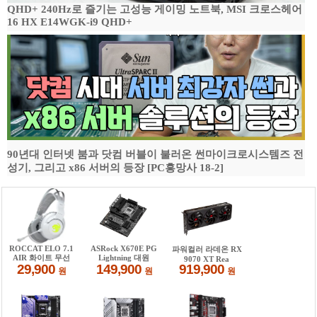
QHD+ 240Hz로 즐기는 고성능 게이밍 노트북, MSI 크로스헤어
16 HX E14WGK-i9 QHD+
90년대 인터넷 붐과 닷컴 버블이 불러온 썬마이크로시스템즈 전
성기, 그리고 x86 서버의 등장 [PC흥망사 18-2]