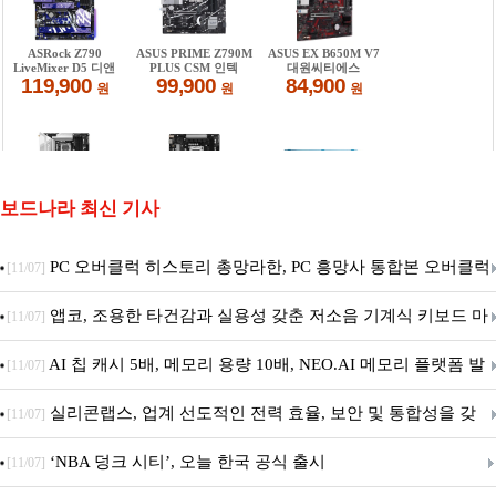
보드나라 최신 기사
PC 오버클럭 히스토리 총망라한, PC 흥망사 통합본 오버클럭
[11/07]
특집(1-4편)
앱코, 조용한 타건감과 실용성 갖춘 저소음 기계식 키보드 마
[11/07]
우스 세트 'KM580' 출시
AI 칩 캐시 5배, 메모리 용량 10배, NEO.AI 메모리 플랫폼 발
[11/07]
표
실리콘랩스, 업계 선도적인 전력 효율, 보안 및 통합성을 갖
[11/07]
춘 초저전력 블루투스 LE SoC ‘BG2B’ 공개
‘NBA 덩크 시티’, 오늘 한국 공식 출시
[11/07]