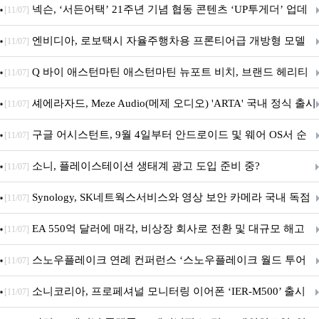
넥슨, ‘서든어택’ 21주년 기념 협동 콘텐츠 ‘UP투게더’ 업데
[11/07]
이트
엔비디아, 로보택시 자율주행차용 프론티어급 개방형 모델
[11/07]
‘알파마요 2 슈퍼’ 상업적 이용 가능
Q 바이 애스턴마틴 애스턴마틴 뉴포트 비치, 브랜드 헤리티
[11/07]
지 담은 ‘헤리티지 에디션 컬렉션’ 공개
셰에라자드, Meze Audio(메제 오디오) 'ARTA' 국내 정식 출시
[11/07]
구글 어시스턴트, 9월 4일부터 안드로이드 및 웨어 OS서 순
[11/07]
차 서비스 종료
소니, 플레이스테이션 생태계 광고 도입 준비 중?
[11/07]
Synology, SK네트웍스서비스와 영상 보안 카메라 국내 독점
[11/07]
판매 파트너십 체결
EA 550억 달러에 매각, 비상장 회사로 전환 및 대규모 해고
[11/07]
전망
스노우플레이크 연례 컨퍼런스 ‘스노우플레이크 월드 투어
[11/07]
서울’ 개최
소니코리아, 프로페셔널 모니터링 이어폰 ‘IER-M500’ 출시
[11/07]