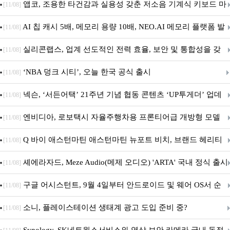
특집(1-4편)
앱코, 조용한 타건감과 실용성 갖춘 저소음 기계식 키보드 마
[11/08]
우스 세트 'KM580' 출시
AI 칩 캐시 5배, 메모리 용량 10배, NEO.AI 메모리 플랫폼 발
[11/08]
표
실리콘랩스, 업계 선도적인 전력 효율, 보안 및 통합성을 갖
[11/08]
춘 초저전력 블루투스 LE SoC ‘BG2B’ 공개
‘NBA 덩크 시티’, 오늘 한국 공식 출시
[11/08]
넥슨, ‘서든어택’ 21주년 기념 협동 콘텐츠 ‘UP투게더’ 업데
[11/08]
이트
엔비디아, 로보택시 자율주행차용 프론티어급 개방형 모델
[11/08]
‘알파마요 2 슈퍼’ 상업적 이용 가능
Q 바이 애스턴마틴 애스턴마틴 뉴포트 비치, 브랜드 헤리티
[11/08]
지 담은 ‘헤리티지 에디션 컬렉션’ 공개
셰에라자드, Meze Audio(메제 오디오) 'ARTA' 국내 정식 출시
[11/08]
구글 어시스턴트, 9월 4일부터 안드로이드 및 웨어 OS서 순
[11/08]
차 서비스 종료
소니, 플레이스테이션 생태계 광고 도입 준비 중?
[11/08]