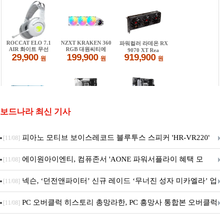
보드나라 최신 기사
피아노 모티브 보이스레코드 블루투스 스피커 'HR-VR220'
[11/08]
출시
에이원아이엔티, 컴퓨존서 'AONE 파워서플라이 혜택 모
[11/08]
음.ZIP' 이벤트 진행
넥슨, ‘던전앤파이터’ 신규 레이드 ‘무너진 성자 미카엘라’ 업
[11/08]
데이트!
PC 오버클럭 히스토리 총망라한, PC 흥망사 통합본 오버클럭
[11/08]