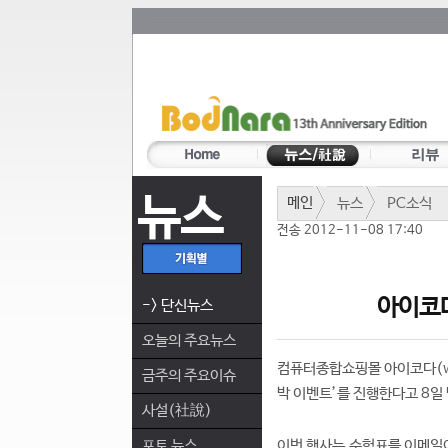
뉴스
메인
뉴스
PC소식
전송 2012-11-08 17:40
아이코다
-> 단신뉴스
오늘의 주요뉴스
컴퓨터종합쇼핑몰 아이코다(ww
금주의 주요이슈
박 이벤트’를 진행한다고 8일
사설(社說)
포토 뉴스
이번 행사는 수험표를 이메일이