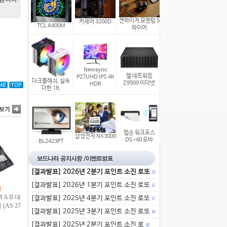
젠하이저 모멘텀 5
커세어 3200D
TCL A400M
와이어
Newsync
델 네트워킹
P27UHD IPS 4K
다크플래쉬, 실속
Z9500 이더넷
HDR
더한 18,
엡손 워크포스
삼성전자 NX3000
DS-40 모바
BL2423PT
[결과발표] 2026년 2분기 포인트 소진 로또
13
[결과발표] 2026년 1분기 포인트 소진 로또
15
[결과발표] 2025년 4분기 포인트 소진 로또
17
[결과발표] 2025년 3분기 포인트 소진 로또
16
[결과발표] 2025년 2분기 포인트 소진 로
18