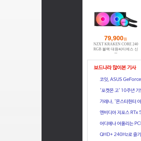
보드나라 많이본 기사
코잇, ASUS GeFor
‘포켓몬 고' 10주년 
가레나, ‘몬스터헌터 아
엔비디아 지포스 RTx 
어디에나 어울리는 PCIe 
QHD+ 240Hz로 즐기