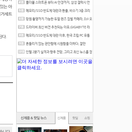
폴더블 스마트폰 부터 AI 안경까지, 삼성 갤럭시 언
있는 아
팩 20
메모리/SSD 반도체 대란과 환율, 비수기 3중 크리
버거세트
를 맞는
망원 촬영까지 가능한 듀얼 렌즈 짐벌 카메라, DJI 오
즈
드라이버 최신 버전 추천되는 이유,GIGABYTE 라
데온 RX 7
메모리/SSD 반도체 대란 이후, 한국 조립 PC 유통
된다.
시장은
흔들리지 않는 편안함에 시원함을 더하다, 잘만
CNPS12X
인텔 2분기 실적과 향후 전망, 그리고 최신 뉴스를 정
리
있습니다.