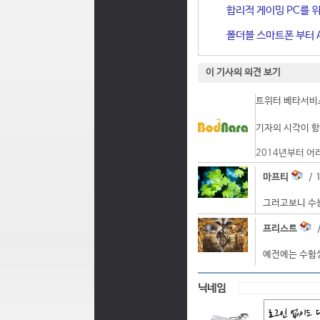
합리적 게이밍 PC를 위한
폴더블 스마트폰 부터 A
이 기사의 의견 보기
트위터 베타서비스
기자의 시각이 항
2014년부터 어
마프티
/ 1
그러고보니 수능
프리스트
/
예전에는 수험생
닉네임