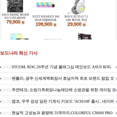
보드나라 최신 기사
STCOM, ROG 20주년 기념 플래그십 메인보드 ASUS ROG
[11/15]
Crosshair X870E EDITION 20 국내 출시 예정
벤틀리, 광주 신세계백화점서 호남지역 최초 브랜드 팝업 오
[11/15]
픈
주연테크, 소방가족희망나눔재단에 소방관을 위한 게이밍 모
[11/15]
니터·스마트 펫 침대 기부
앱코, 우주 감성 담은 기계식 키보드 'ACH108' 출시.. 네이버
[11/15]
브랜드데이 기획전 진행
현실적 고성능과 용량에 가격까지,COLORFUL CN600 PRO
[11/15]