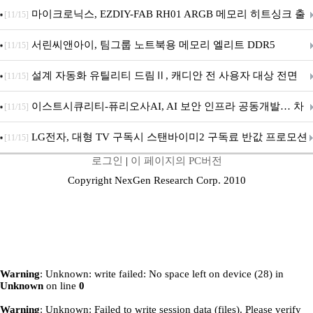
마이크로닉스, EZDIY-FAB RH01 ARGB 메모리 히트싱크 출
[11/15]
시
서린씨앤아이, 팀그룹 노트북용 메모리 엘리트 DDR5
[11/15]
5600MHz 16GB 출시
설계 자동화 유틸리티 드림Ⅱ, 캐디안 전 사용자 대상 전면
[11/15]
무상 배포
이스트시큐리티-퓨리오사AI, AI 보안 인프라 공동개발… 차
[11/15]
세대 AI 보안 플랫폼 구축
LG전자, 대형 TV 구독시 스탠바이미2 구독료 반값 프로모션
[11/15]
로그인
|
이 페이지의 PC버전
Copyright NexGen Research Corp. 2010
Warning
: Unknown: write failed: No space left on device (28) in
Unknown
on line
0
Warning
: Unknown: Failed to write session data (files). Please verify