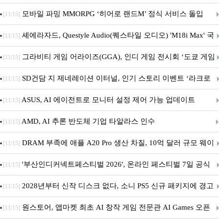
M.2 NVMe 디앤디컴 1TB
모바일 파밍 MMORPG ‘히어로 랜드M’ 정식 서비스 돌입
[11/15]
셰에라자드, Questyle Audio(퀘스타일 오디오) 'M18i Max' 국
[11/15]
내 정식 출시
그라비티 게임 어라이즈(GGA), 인디 게임 전시회 ‘도쿄 게임
[11/15]
던전 13’ 참가!
SD건담 지 제네레이션 이터널, 인기 스토리 이벤트 ‘라크로
[11/15]
아의 용사’ 재개최 및 풍성한 기념 이벤트 실시!
ASUS, AI 에이전트로 모니터 설정 제어 가능 업데이트
[11/15]
AMD, AI 추론 반도체 기업 타알라스 인수
[11/15]
DRAM 부족에 애플 A20 Pro 생산 차질, 10억 달러 규모 웨이
[11/15]
퍼 대기
'부산인디커넥트페스티벌 2026', 온라인 페스티벌 7일 공식
[11/15]
개막... 22일간 진행
2028년부터 신작 디스크 없다, 소니 PS5 신규 패키지에 경고
[11/15]
문 추가
원스토어, 앱마켓 최초 AI 창작 게임 전문관 AI Games 오픈
[11/15]