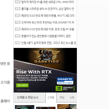
합리적 게이밍 PC를 위한 새로운 CPU, AMD 라이
젠 7 7700
폴더블 스마트폰 부터 AI 안경까지, 삼성 갤럭시 언
팩 20
메모리/SSD 반도체 대란과 환율, 비수기 3중 크리
를 맞는
드라이버 최신 버전 추천되는 이유,GIGABYTE 라
데온 RX 7
메모리/SSD 반도체 대란 이후, 한국 조립 PC 유통
시장은
흔들리지 않는 편안함에 시원함을 더하다, 잘만
CNPS12X
인텔 2분기 실적과 향후 전망, 그리고 최신 뉴스를 정
리
 대한 응
 소식을
아 홈페이