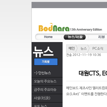
뉴스
메인
뉴스
PC소식
전송 2012-11-19 10:36
대원CTS, E
-> 단신뉴스
오늘의 주요뉴스
메인보드 제조사인 엘리트컴퓨
금주의 주요이슈
요(Like)’ 이벤트를 진행한
사설(社說)
포토 뉴스