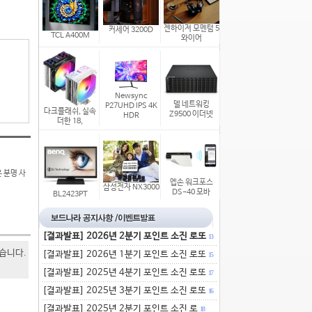
젠하이저 모멘텀 5
커세어 3200D
TCL A400M
와이어
Newsync
델 네트워킹
P27UHD IPS 4K
다크플래쉬, 실속
Z9500 이더넷
HDR
더한 18,
 분명 사
엡손 워크포스
삼성전자 NX3000
DS-40 모바
BL2423PT
[결과발표] 2026년 2분기 포인트 소진 로또
13
있습니다.
[결과발표] 2026년 1분기 포인트 소진 로또
15
[결과발표] 2025년 4분기 포인트 소진 로또
17
[결과발표] 2025년 3분기 포인트 소진 로또
16
[결과발표] 2025년 2분기 포인트 소진 로
18