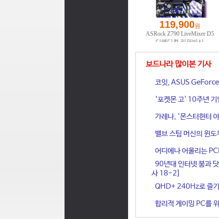
보드나라 많이본 기사
코잇, ASUS GeFor
‘포켓몬 고' 10주년 
가레나, ‘몬스터헌터 아
밸브 스팀 머신의 윈도
어디에나 어울리는 PCIe 
90년대 인터넷 붐과 닷
사 18-2]
QHD+ 240Hz로 즐기
합리적 게이밍 PC를 위한