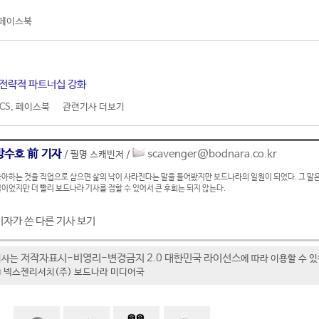
페이스북
와 전략적 파트너십 강화
CS
,
페이스북
관련기사 더보기
방수호 前 기자
scavenger@bodnara.co.kr
/ 필명 스캐빈저 /
아하는 것을 직업으로 삼으면 삶의 낙이 사라진다는 말을 들어봤지만 보드나라의 일원이 되었다. 그 말은
이었지만 더 빨리 보드나라 기사를 접할 수 있어서 큰 후회는 되지 않는다.
기자가 쓴 다른 기사 보기
저작자표시-비영리-변경금지 2.0 대한민국 라이선스
기사는
에 따라 이용할 수 
t ⓒ 넥스젠리서치(주) 보드나라 미디어국