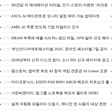
던전 13’ 참가!
SD건담 지 제네레이션 이터널, 인기 스토리 이벤트 ‘라크로
[11/20]
아의 용사’ 재개최 및 풍성한 기념 이벤트 실시!
ASUS, AI 에이전트로 모니터 설정 제어 가능 업데이트
[11/20]
AMD, AI 추론 반도체 기업 타알라스 인수
[11/20]
DRAM 부족에 애플 A20 Pro 생산 차질, 10억 달러 규모 웨이
[11/20]
퍼 대기
'부산인디커넥트페스티벌 2026', 온라인 페스티벌 7일 공식
[11/20]
개막... 22일간 진행
2028년부터 신작 디스크 없다, 소니 PS5 신규 패키지에 경고
[11/20]
문 추가
원스토어, 앱마켓 최초 AI 창작 게임 전문관 AI Games 오픈
[11/20]
마이크로닉스, EZDIY-FAB RH01 ARGB 메모리 히트싱크 출
[11/20]
시
서린씨앤아이, 팀그룹 노트북용 메모리 엘리트 DDR5
[11/20]
5600MHz 16GB 출시
설계 자동화 유틸리티 드림Ⅱ, 캐디안 전 사용자 대상 전면
[11/20]