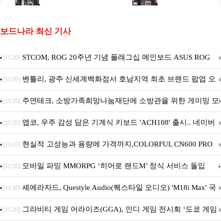
보드나라 최신 기사
STCOM, ROG 20주년 기념 플래그십 메인보드 ASUS ROG
[11/20]
Crosshair X870E EDITION 20 국내 출시 예정
벤틀리, 광주 신세계백화점서 호남지역 최초 브랜드 팝업 오
[11/20]
픈
주연테크, 소방가족희망나눔재단에 소방관을 위한 게이밍 모
[11/20]
니터·스마트 펫 침대 기부
앱코, 우주 감성 담은 기계식 키보드 'ACH108' 출시.. 네이버
[11/20]
브랜드데이 기획전 진행
현실적 고성능과 용량에 가격까지,COLORFUL CN600 PRO
[11/20]
M.2 NVMe 디앤디컴 1TB
모바일 파밍 MMORPG ‘히어로 랜드M’ 정식 서비스 돌입
[11/20]
셰에라자드, Questyle Audio(퀘스타일 오디오) 'M18i Max' 국
[11/20]
내 정식 출시
그라비티 게임 어라이즈(GGA), 인디 게임 전시회 ‘도쿄 게임
[11/20]