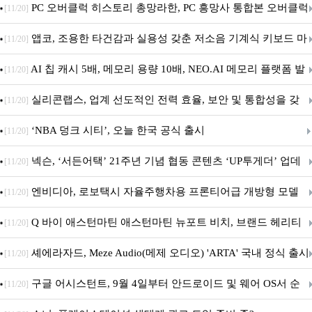
데이트!
PC 오버클럭 히스토리 총망라한, PC 흥망사 통합본 오버클럭
[11/20]
특집(1-4편)
앱코, 조용한 타건감과 실용성 갖춘 저소음 기계식 키보드 마
[11/20]
우스 세트 'KM580' 출시
AI 칩 캐시 5배, 메모리 용량 10배, NEO.AI 메모리 플랫폼 발
[11/20]
표
실리콘랩스, 업계 선도적인 전력 효율, 보안 및 통합성을 갖
[11/20]
춘 초저전력 블루투스 LE SoC ‘BG2B’ 공개
‘NBA 덩크 시티’, 오늘 한국 공식 출시
[11/20]
넥슨, ‘서든어택’ 21주년 기념 협동 콘텐츠 ‘UP투게더’ 업데
[11/20]
이트
엔비디아, 로보택시 자율주행차용 프론티어급 개방형 모델
[11/20]
‘알파마요 2 슈퍼’ 상업적 이용 가능
Q 바이 애스턴마틴 애스턴마틴 뉴포트 비치, 브랜드 헤리티
[11/20]
지 담은 ‘헤리티지 에디션 컬렉션’ 공개
셰에라자드, Meze Audio(메제 오디오) 'ARTA' 국내 정식 출시
[11/20]
구글 어시스턴트, 9월 4일부터 안드로이드 및 웨어 OS서 순
[11/20]