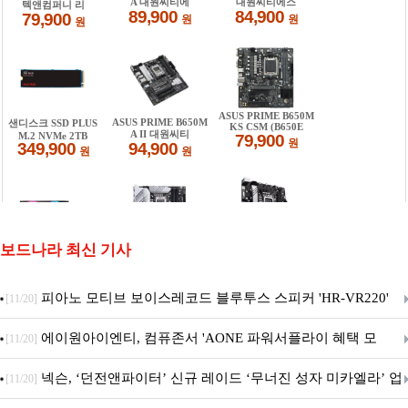
보드나라 최신 기사
피아노 모티브 보이스레코드 블루투스 스피커 'HR-VR220'
[11/20]
출시
에이원아이엔티, 컴퓨존서 'AONE 파워서플라이 혜택 모
[11/20]
음.ZIP' 이벤트 진행
넥슨, ‘던전앤파이터’ 신규 레이드 ‘무너진 성자 미카엘라’ 업
[11/20]