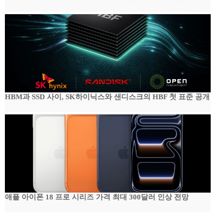
HBM과 SSD 사이, SK하이닉스와 샌디스크의 HBF 첫 표준 공개
애플 아이폰 18 프로 시리즈 가격 최대 300달러 인상 전망