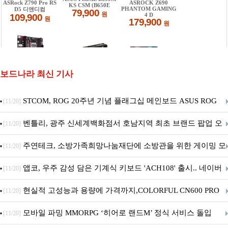
보드나라 최신 기사
STCOM, ROG 20주년 기념 플래그십 메인보드 ASUS ROG
[11/20]
Crosshair X870E EDITION 20 국내 출시 예정
벤틀리, 광주 신세계백화점서 호남지역 최초 브랜드 팝업 오
[11/20]
픈
주연테크, 소방가족희망나눔재단에 소방관을 위한 게이밍 모
[11/20]
니터·스마트 펫 침대 기부
앱코, 우주 감성 담은 기계식 키보드 'ACH108' 출시.. 네이버
[11/20]
브랜드데이 기획전 진행
현실적 고성능과 용량에 가격까지,COLORFUL CN600 PRO
[11/20]
M.2 NVMe 디앤디컴 1TB
모바일 파밍 MMORPG ‘히어로 랜드M’ 정식 서비스 돌입
[11/20]