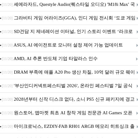
셰에라자드, Questyle Audio(퀘스타일 오디오) 'M18i Max' 국
[11/20]
내 정식 출시
그라비티 게임 어라이즈(GGA), 인디 게임 전시회 ‘도쿄 게임
[11/20]
던전 13’ 참가!
SD건담 지 제네레이션 이터널, 인기 스토리 이벤트 ‘라크로
[11/20]
아의 용사’ 재개최 및 풍성한 기념 이벤트 실시!
ASUS, AI 에이전트로 모니터 설정 제어 가능 업데이트
[11/20]
AMD, AI 추론 반도체 기업 타알라스 인수
[11/20]
DRAM 부족에 애플 A20 Pro 생산 차질, 10억 달러 규모 웨이
[11/20]
퍼 대기
'부산인디커넥트페스티벌 2026', 온라인 페스티벌 7일 공식
[11/20]
개막... 22일간 진행
2028년부터 신작 디스크 없다, 소니 PS5 신규 패키지에 경고
[11/20]
문 추가
원스토어, 앱마켓 최초 AI 창작 게임 전문관 AI Games 오픈
[11/20]
마이크로닉스, EZDIY-FAB RH01 ARGB 메모리 히트싱크 출
[11/20]