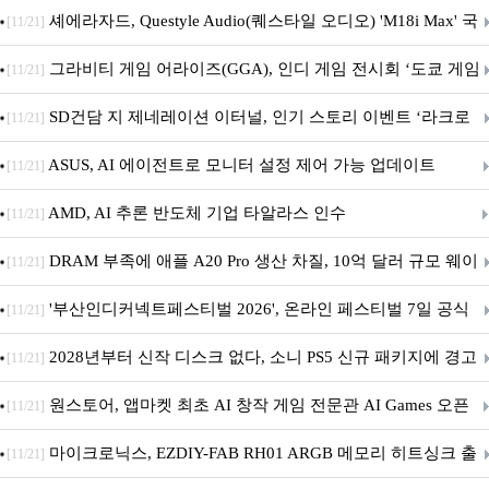
셰에라자드, Questyle Audio(퀘스타일 오디오) 'M18i Max' 국
[11/21]
내 정식 출시
그라비티 게임 어라이즈(GGA), 인디 게임 전시회 ‘도쿄 게임
[11/21]
던전 13’ 참가!
SD건담 지 제네레이션 이터널, 인기 스토리 이벤트 ‘라크로
[11/21]
아의 용사’ 재개최 및 풍성한 기념 이벤트 실시!
ASUS, AI 에이전트로 모니터 설정 제어 가능 업데이트
[11/21]
AMD, AI 추론 반도체 기업 타알라스 인수
[11/21]
DRAM 부족에 애플 A20 Pro 생산 차질, 10억 달러 규모 웨이
[11/21]
퍼 대기
'부산인디커넥트페스티벌 2026', 온라인 페스티벌 7일 공식
[11/21]
개막... 22일간 진행
2028년부터 신작 디스크 없다, 소니 PS5 신규 패키지에 경고
[11/21]
문 추가
원스토어, 앱마켓 최초 AI 창작 게임 전문관 AI Games 오픈
[11/21]
마이크로닉스, EZDIY-FAB RH01 ARGB 메모리 히트싱크 출
[11/21]