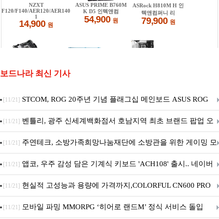
보드나라 최신 기사
STCOM, ROG 20주년 기념 플래그십 메인보드 ASUS ROG
[11/21]
Crosshair X870E EDITION 20 국내 출시 예정
벤틀리, 광주 신세계백화점서 호남지역 최초 브랜드 팝업 오
[11/21]
픈
주연테크, 소방가족희망나눔재단에 소방관을 위한 게이밍 모
[11/21]
니터·스마트 펫 침대 기부
앱코, 우주 감성 담은 기계식 키보드 'ACH108' 출시.. 네이버
[11/21]
브랜드데이 기획전 진행
현실적 고성능과 용량에 가격까지,COLORFUL CN600 PRO
[11/21]
M.2 NVMe 디앤디컴 1TB
모바일 파밍 MMORPG ‘히어로 랜드M’ 정식 서비스 돌입
[11/21]