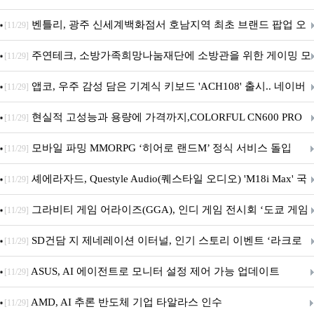
Crosshair X870E EDITION 20 국내 출시 예정
벤틀리, 광주 신세계백화점서 호남지역 최초 브랜드 팝업 오
[11/29]
픈
주연테크, 소방가족희망나눔재단에 소방관을 위한 게이밍 모
[11/29]
니터·스마트 펫 침대 기부
앱코, 우주 감성 담은 기계식 키보드 'ACH108' 출시.. 네이버
[11/29]
브랜드데이 기획전 진행
현실적 고성능과 용량에 가격까지,COLORFUL CN600 PRO
[11/29]
M.2 NVMe 디앤디컴 1TB
모바일 파밍 MMORPG ‘히어로 랜드M’ 정식 서비스 돌입
[11/29]
셰에라자드, Questyle Audio(퀘스타일 오디오) 'M18i Max' 국
[11/29]
내 정식 출시
그라비티 게임 어라이즈(GGA), 인디 게임 전시회 ‘도쿄 게임
[11/29]
던전 13’ 참가!
SD건담 지 제네레이션 이터널, 인기 스토리 이벤트 ‘라크로
[11/29]
아의 용사’ 재개최 및 풍성한 기념 이벤트 실시!
ASUS, AI 에이전트로 모니터 설정 제어 가능 업데이트
[11/29]
AMD, AI 추론 반도체 기업 타알라스 인수
[11/29]