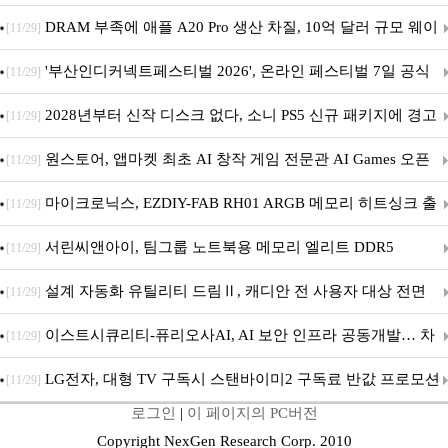
DRAM 부족에 애플 A20 Pro 생산 차질, 10억 달러 규모 웨이
[11/29]
퍼 대기
'부산인디커넥트페스티벌 2026', 온라인 페스티벌 7일 공식
[11/29]
개막... 22일간 진행
2028년부터 신작 디스크 없다, 소니 PS5 신규 패키지에 경고
[11/29]
문 추가
원스토어, 앱마켓 최초 AI 창작 게임 전문관 AI Games 오픈
[11/29]
마이크로닉스, EZDIY-FAB RH01 ARGB 메모리 히트싱크 출
[11/29]
시
서린씨앤아이, 팀그룹 노트북용 메모리 엘리트 DDR5
[11/29]
5600MHz 16GB 출시
설계 자동화 유틸리티 드림Ⅱ, 캐디안 전 사용자 대상 전면
[11/29]
무상 배포
이스트시큐리티-퓨리오사AI, AI 보안 인프라 공동개발… 차
[11/29]
세대 AI 보안 플랫폼 구축
LG전자, 대형 TV 구독시 스탠바이미2 구독료 반값 프로모션
[11/29]
로그인
|
이 페이지의 PC버전
Copyright NexGen Research Corp. 2010