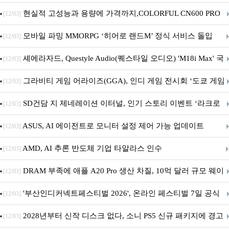
브랜드데이 기획전 진행
현실적 고성능과 용량에 가격까지,COLORFUL CN600 PRO
[12/03]
M.2 NVMe 디앤디컴 1TB
모바일 파밍 MMORPG ‘히어로 랜드M’ 정식 서비스 돌입
[12/03]
셰에라자드, Questyle Audio(퀘스타일 오디오) 'M18i Max' 국
[12/03]
내 정식 출시
그라비티 게임 어라이즈(GGA), 인디 게임 전시회 ‘도쿄 게임
[12/03]
던전 13’ 참가!
SD건담 지 제네레이션 이터널, 인기 스토리 이벤트 ‘라크로
[12/03]
아의 용사’ 재개최 및 풍성한 기념 이벤트 실시!
ASUS, AI 에이전트로 모니터 설정 제어 가능 업데이트
[12/03]
AMD, AI 추론 반도체 기업 타알라스 인수
[12/03]
DRAM 부족에 애플 A20 Pro 생산 차질, 10억 달러 규모 웨이
[12/03]
퍼 대기
'부산인디커넥트페스티벌 2026', 온라인 페스티벌 7일 공식
[12/03]
개막... 22일간 진행
2028년부터 신작 디스크 없다, 소니 PS5 신규 패키지에 경고
[12/03]