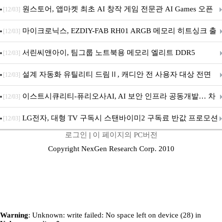
문 추가
원스토어, 앱마켓 최초 AI 창작 게임 전문관 AI Games 오픈
[12/03]
마이크로닉스, EZDIY-FAB RH01 ARGB 메모리 히트싱크 출
[12/03]
시
서린씨앤아이, 팀그룹 노트북용 메모리 엘리트 DDR5
[12/03]
5600MHz 16GB 출시
설계 자동화 유틸리티 드림Ⅱ, 캐디안 전 사용자 대상 전면
[12/03]
무상 배포
이스트시큐리티-퓨리오사AI, AI 보안 인프라 공동개발… 차
[12/03]
세대 AI 보안 플랫폼 구축
LG전자, 대형 TV 구독시 스탠바이미2 구독료 반값 프로모션
[12/03]
로그인
|
이 페이지의 PC버전
Copyright NexGen Research Corp. 2010
Warning
: Unknown: write failed: No space left on device (28) in