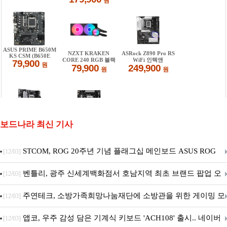
보드나라 최신 기사
STCOM, ROG 20주년 기념 플래그십 메인보드 ASUS ROG
[12/03]
Crosshair X870E EDITION 20 국내 출시 예정
벤틀리, 광주 신세계백화점서 호남지역 최초 브랜드 팝업 오
[12/03]
픈
주연테크, 소방가족희망나눔재단에 소방관을 위한 게이밍 모
[12/03]
니터·스마트 펫 침대 기부
앱코, 우주 감성 담은 기계식 키보드 'ACH108' 출시.. 네이버
[12/03]