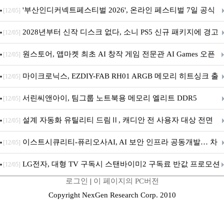
퍼 대기
'부산인디커넥트페스티벌 2026', 온라인 페스티벌 7일 공식
[12/05]
개막... 22일간 진행
2028년부터 신작 디스크 없다, 소니 PS5 신규 패키지에 경고
[12/05]
문 추가
원스토어, 앱마켓 최초 AI 창작 게임 전문관 AI Games 오픈
[12/05]
마이크로닉스, EZDIY-FAB RH01 ARGB 메모리 히트싱크 출
[12/05]
시
서린씨앤아이, 팀그룹 노트북용 메모리 엘리트 DDR5
[12/05]
5600MHz 16GB 출시
설계 자동화 유틸리티 드림Ⅱ, 캐디안 전 사용자 대상 전면
[12/05]
무상 배포
이스트시큐리티-퓨리오사AI, AI 보안 인프라 공동개발… 차
[12/05]
세대 AI 보안 플랫폼 구축
LG전자, 대형 TV 구독시 스탠바이미2 구독료 반값 프로모션
[12/05]
로그인
|
이 페이지의 PC버전
Copyright NexGen Research Corp. 2010