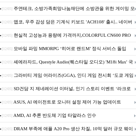
픈
주연테크, 소방가족희망나눔재단에 소방관을 위한 게이밍 모
[12/05]
니터·스마트 펫 침대 기부
앱코, 우주 감성 담은 기계식 키보드 'ACH108' 출시.. 네이버
[12/05]
브랜드데이 기획전 진행
현실적 고성능과 용량에 가격까지,COLORFUL CN600 PRO
[12/05]
M.2 NVMe 디앤디컴 1TB
모바일 파밍 MMORPG ‘히어로 랜드M’ 정식 서비스 돌입
[12/05]
셰에라자드, Questyle Audio(퀘스타일 오디오) 'M18i Max' 국
[12/05]
내 정식 출시
그라비티 게임 어라이즈(GGA), 인디 게임 전시회 ‘도쿄 게임
[12/05]
던전 13’ 참가!
SD건담 지 제네레이션 이터널, 인기 스토리 이벤트 ‘라크로
[12/05]
아의 용사’ 재개최 및 풍성한 기념 이벤트 실시!
ASUS, AI 에이전트로 모니터 설정 제어 가능 업데이트
[12/05]
AMD, AI 추론 반도체 기업 타알라스 인수
[12/05]
DRAM 부족에 애플 A20 Pro 생산 차질, 10억 달러 규모 웨이
[12/05]