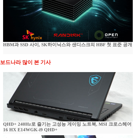
HBM과 SSD 사이, SK하이닉스와 샌디스크의 HBF 첫 표준 공개
보드나라 많이 본 기사
QHD+ 240Hz로 즐기는 고성능 게이밍 노트북, MSI 크로스헤어
16 HX E14WGK-i9 QHD+