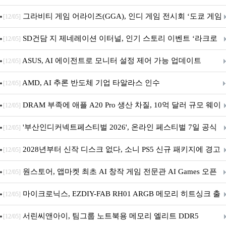
내 정식 출시
그라비티 게임 어라이즈(GGA), 인디 게임 전시회 ‘도쿄 게임
[12/05]
던전 13’ 참가!
SD건담 지 제네레이션 이터널, 인기 스토리 이벤트 ‘라크로
[12/05]
아의 용사’ 재개최 및 풍성한 기념 이벤트 실시!
ASUS, AI 에이전트로 모니터 설정 제어 가능 업데이트
[12/05]
AMD, AI 추론 반도체 기업 타알라스 인수
[12/05]
DRAM 부족에 애플 A20 Pro 생산 차질, 10억 달러 규모 웨이
[12/05]
퍼 대기
'부산인디커넥트페스티벌 2026', 온라인 페스티벌 7일 공식
[12/05]
개막... 22일간 진행
2028년부터 신작 디스크 없다, 소니 PS5 신규 패키지에 경고
[12/05]
문 추가
원스토어, 앱마켓 최초 AI 창작 게임 전문관 AI Games 오픈
[12/05]
마이크로닉스, EZDIY-FAB RH01 ARGB 메모리 히트싱크 출
[12/05]
시
서린씨앤아이, 팀그룹 노트북용 메모리 엘리트 DDR5
[12/05]