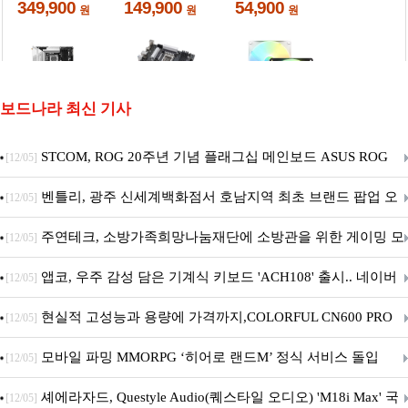
보드나라 최신 기사
STCOM, ROG 20주년 기념 플래그십 메인보드 ASUS ROG
[12/05]
Crosshair X870E EDITION 20 국내 출시 예정
벤틀리, 광주 신세계백화점서 호남지역 최초 브랜드 팝업 오
[12/05]
픈
주연테크, 소방가족희망나눔재단에 소방관을 위한 게이밍 모
[12/05]
니터·스마트 펫 침대 기부
앱코, 우주 감성 담은 기계식 키보드 'ACH108' 출시.. 네이버
[12/05]
브랜드데이 기획전 진행
현실적 고성능과 용량에 가격까지,COLORFUL CN600 PRO
[12/05]
M.2 NVMe 디앤디컴 1TB
모바일 파밍 MMORPG ‘히어로 랜드M’ 정식 서비스 돌입
[12/05]
셰에라자드, Questyle Audio(퀘스타일 오디오) 'M18i Max' 국
[12/05]