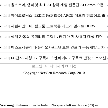
문 추가
원스토어, 앱마켓 최초 AI 창작 게임 전문관 AI Games 오픈
[12/11]
마이크로닉스, EZDIY-FAB RH01 ARGB 메모리 히트싱크 출
[12/11]
시
서린씨앤아이, 팀그룹 노트북용 메모리 엘리트 DDR5
[12/11]
5600MHz 16GB 출시
설계 자동화 유틸리티 드림Ⅱ, 캐디안 전 사용자 대상 전면
[12/11]
무상 배포
이스트시큐리티-퓨리오사AI, AI 보안 인프라 공동개발… 차
[12/11]
세대 AI 보안 플랫폼 구축
LG전자, 대형 TV 구독시 스탠바이미2 구독료 반값 프로모션
[12/11]
로그인
|
이 페이지의 PC버전
Copyright NexGen Research Corp. 2010
Warning
: Unknown: write failed: No space left on device (28) in