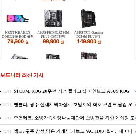
보드나라 최신 기사
STCOM, ROG 20주년 기념 플래그십 메인보드 ASUS ROG
[12/11]
Crosshair X870E EDITION 20 국내 출시 예정
벤틀리, 광주 신세계백화점서 호남지역 최초 브랜드 팝업 오
[12/11]
픈
주연테크, 소방가족희망나눔재단에 소방관을 위한 게이밍 모
[12/11]
니터·스마트 펫 침대 기부
앱코, 우주 감성 담은 기계식 키보드 'ACH108' 출시.. 네이버
[12/11]