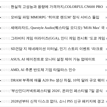
브랜드데이 기획전 진행
현실적 고성능과 용량에 가격까지,COLORFUL CN600 PRO
[12/11]
M.2 NVMe 디앤디컴 1TB
모바일 파밍 MMORPG ‘히어로 랜드M’ 정식 서비스 돌입
[12/11]
셰에라자드, Questyle Audio(퀘스타일 오디오) 'M18i Max' 국
[12/11]
내 정식 출시
그라비티 게임 어라이즈(GGA), 인디 게임 전시회 ‘도쿄 게임
[12/11]
던전 13’ 참가!
SD건담 지 제네레이션 이터널, 인기 스토리 이벤트 ‘라크로
[12/11]
아의 용사’ 재개최 및 풍성한 기념 이벤트 실시!
ASUS, AI 에이전트로 모니터 설정 제어 가능 업데이트
[12/11]
AMD, AI 추론 반도체 기업 타알라스 인수
[12/11]
DRAM 부족에 애플 A20 Pro 생산 차질, 10억 달러 규모 웨이
[12/11]
퍼 대기
'부산인디커넥트페스티벌 2026', 온라인 페스티벌 7일 공식
[12/11]
개막... 22일간 진행
2028년부터 신작 디스크 없다, 소니 PS5 신규 패키지에 경고
[12/11]