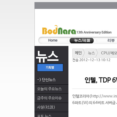
뉴스
메인
뉴스
CPU/메
전송 2012-12-13 10:12
인텔, TDP 
-> 단신뉴스
오늘의 주요뉴스
인텔코리아(
http://www.in
금주의 주요이슈
6와트(W)의 64비트 서버급
사설(社說)
포토 뉴스