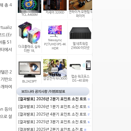
해 총 4
젠하이저 모멘텀 5
커세어 3200D
TCL A400M
와이어
ualiz
코드(Er
Newsync
아톰 S1
델 네트워킹
P27UHD IPS 4K
다크플래쉬, 실속
Z9500 이더넷
HDR
센터에서
더한 18,
텔은 2
엡손 워크포스
 기반으
삼성전자 NX3000
DS-40 모바
BL2423PT
 공개하여
[결과발표] 2026년 2분기 포인트 소진 로또
13
[결과발표] 2026년 1분기 포인트 소진 로또
15
ynn 등의
[결과발표] 2025년 4분기 포인트 소진 로또
17
으로 설
[결과발표] 2025년 3분기 포인트 소진 로또
16
[결과발표] 2025년 2분기 포인트 소진 로
18