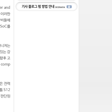
r and
은 이러한
 장비들에
SoC를
 매니저는
있는 강
 향후 고
 comp
은 전력
톰 S12
 판단된