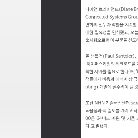
다이앤 브라이언트(Diane Bry
Connected Systems
변화의 선두자 역할을 지속할 
대한 필요성을 인식했고, 오
출시함으로써 이 부문을 선도하
폴 샌틀러(Paul Santel
'하이퍼스케일의 워크로드를 지
력한 서버를 필요로 한다'며, 
객들에게 비용과 에너지 상 극적
uting) 개발에 필수적이 될 
또한 NHN 기술혁신센터 송창
효율성과 랙 밀도를 가지고 하
00은 64비트 지원 및 기존
다'고 말했다.