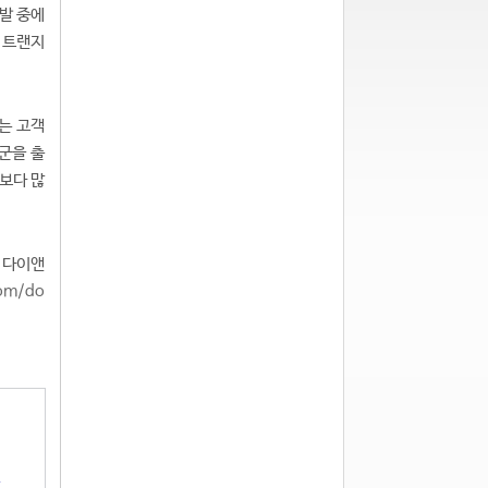
개발 중에
m 트랜지
있는 고객
품군을 출
 보다 많
. 다이앤
com/do