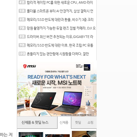
합리적 게이밍 PC를 위한 새로운 CPU, AMD 라이
젠 7 7700
폴더블 스마트폰 부터 AI 안경까지, 삼성 갤럭시 언
팩 20
메모리/SSD 반도체 대란과 환율, 비수기 3중 크리
를 맞는
망원 촬영까지 가능한 듀얼 렌즈 짐벌 카메라, DJI 오
즈
드라이버 최신 버전 추천되는 이유,GIGABYTE 라
데온 RX 7
메모리/SSD 반도체 대란 이후, 한국 조립 PC 유통
시장은
흔들리지 않는 편안함에 시원함을 더하다, 잘만
CNPS12X
하는 저