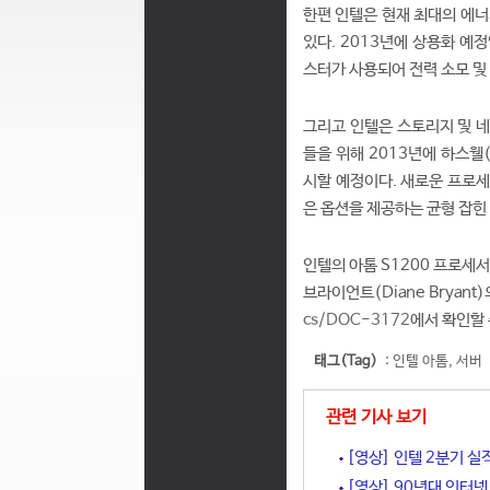
한편 인텔은 현재 최대의 에너
있다. 2013년에 상용화 예
스터가 사용되어 전력 소모 및
그리고 인텔은 스토리지 및 네크
들을 위해 2013년에 하스웰(
시할 예정이다. 새로운 프로세서
은 옵션을 제공하는 균형 잡힌
인텔의 아톰 S1200 프로세서
브라이언트(Diane Bryan
cs/DOC-3172
에서 확인할 
태그(Tag)
:
인텔 아톰
,
서버
관련 기사 보기
[영상] 인텔 2분기 실
[영상] 90년대 인터넷