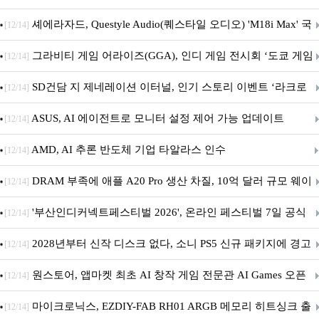
셰에라자드, Questyle Audio(퀘스타일 오디오) 'M18i Max' 국
[12/14]
내 정식 출시
그라비티 게임 어라이즈(GGA), 인디 게임 전시회 ‘도쿄 게임
[12/14]
던전 13’ 참가!
SD건담 지 제네레이션 이터널, 인기 스토리 이벤트 ‘라크로
[12/14]
아의 용사’ 재개최 및 풍성한 기념 이벤트 실시!
ASUS, AI 에이전트로 모니터 설정 제어 가능 업데이트
[12/14]
AMD, AI 추론 반도체 기업 타알라스 인수
[12/14]
DRAM 부족에 애플 A20 Pro 생산 차질, 10억 달러 규모 웨이
[12/14]
퍼 대기
'부산인디커넥트페스티벌 2026', 온라인 페스티벌 7일 공식
[12/14]
개막... 22일간 진행
2028년부터 신작 디스크 없다, 소니 PS5 신규 패키지에 경고
[12/14]
문 추가
원스토어, 앱마켓 최초 AI 창작 게임 전문관 AI Games 오픈
[12/14]
마이크로닉스, EZDIY-FAB RH01 ARGB 메모리 히트싱크 출
[12/14]