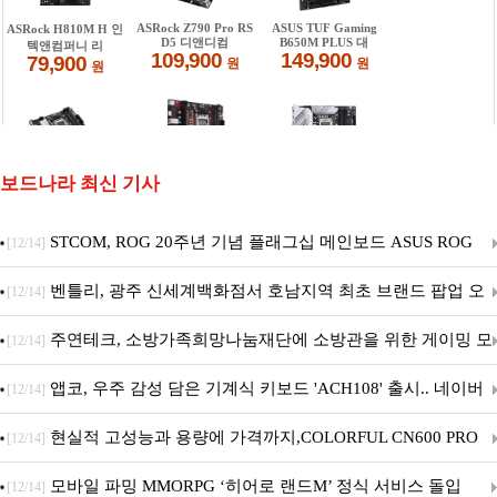
보드나라 최신 기사
STCOM, ROG 20주년 기념 플래그십 메인보드 ASUS ROG
[12/14]
Crosshair X870E EDITION 20 국내 출시 예정
벤틀리, 광주 신세계백화점서 호남지역 최초 브랜드 팝업 오
[12/14]
픈
주연테크, 소방가족희망나눔재단에 소방관을 위한 게이밍 모
[12/14]
니터·스마트 펫 침대 기부
앱코, 우주 감성 담은 기계식 키보드 'ACH108' 출시.. 네이버
[12/14]
브랜드데이 기획전 진행
현실적 고성능과 용량에 가격까지,COLORFUL CN600 PRO
[12/14]
M.2 NVMe 디앤디컴 1TB
모바일 파밍 MMORPG ‘히어로 랜드M’ 정식 서비스 돌입
[12/14]