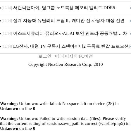
시
서린씨앤아이, 팀그룹 노트북용 메모리 엘리트 DDR5
[12/14]
5600MHz 16GB 출시
설계 자동화 유틸리티 드림Ⅱ, 캐디안 전 사용자 대상 전면
[12/14]
무상 배포
이스트시큐리티-퓨리오사AI, AI 보안 인프라 공동개발… 차
[12/14]
세대 AI 보안 플랫폼 구축
LG전자, 대형 TV 구독시 스탠바이미2 구독료 반값 프로모션
[12/14]
로그인
|
이 페이지의 PC버전
Copyright NexGen Research Corp. 2010
Warning
: Unknown: write failed: No space left on device (28) in
Unknown
on line
0
Warning
: Unknown: Failed to write session data (files). Please verify
that the current setting of session.save_path is correct (/var/lib/php5) in
Unknown
on line
0