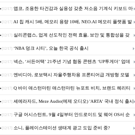
특집(1-4편)
앱코, 조용한 타건감과 실용성 갖춘 저소음 기계식 키보드 마
[12/17]
우스 세트 'KM580' 출시
AI 칩 캐시 5배, 메모리 용량 10배, NEO.AI 메모리 플랫폼 발
[12/17]
표
실리콘랩스, 업계 선도적인 전력 효율, 보안 및 통합성을 갖
[12/17]
춘 초저전력 블루투스 LE SoC ‘BG2B’ 공개
‘NBA 덩크 시티’, 오늘 한국 공식 출시
[12/17]
넥슨, ‘서든어택’ 21주년 기념 협동 콘텐츠 ‘UP투게더’ 업데
[12/17]
이트
엔비디아, 로보택시 자율주행차용 프론티어급 개방형 모델
[12/17]
‘알파마요 2 슈퍼’ 상업적 이용 가능
Q 바이 애스턴마틴 애스턴마틴 뉴포트 비치, 브랜드 헤리티
[12/17]
지 담은 ‘헤리티지 에디션 컬렉션’ 공개
셰에라자드, Meze Audio(메제 오디오) 'ARTA' 국내 정식 출시
[12/17]
구글 어시스턴트, 9월 4일부터 안드로이드 및 웨어 OS서 순
[12/17]
차 서비스 종료
소니, 플레이스테이션 생태계 광고 도입 준비 중?
[12/17]