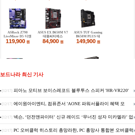
보드나라 최신 기사
피아노 모티브 보이스레코드 블루투스 스피커 'HR-VR220'
[12/17]
출시
에이원아이엔티, 컴퓨존서 'AONE 파워서플라이 혜택 모
[12/17]
음.ZIP' 이벤트 진행
넥슨, ‘던전앤파이터’ 신규 레이드 ‘무너진 성자 미카엘라’ 업
[12/17]
데이트!
PC 오버클럭 히스토리 총망라한, PC 흥망사 통합본 오버클럭
[12/17]